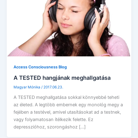
Access Consciousness Blog
A TESTED hangjának meghallgatása
Magyar Mónika
/
2017.06.23.
A TESTED meghallgatása sokkal könnyebbé teheti
az életed. A legtöbb embernek egy monológ megy a
fejében a testével, amivel utasításokat ad a testnek,
vagy folyamatosan ítélkezik felette. Ez
depresszióhoz, szorongáshoz […]