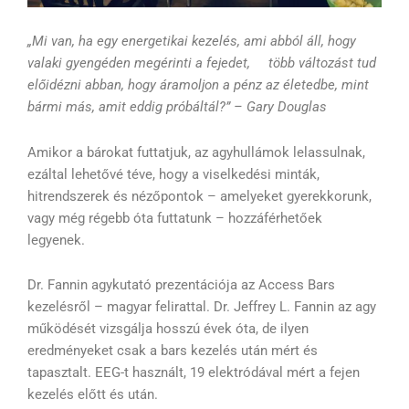
„Mi van, ha egy energetikai kezelés, ami abból áll, hogy
valaki gyengéden megérinti a fejedet,
több változást tud
előidézni abban, hogy áramoljon a pénz az életedbe, mint
bármi más, amit eddig próbáltál?” – Gary Douglas
Amikor a bárokat futtatjuk, az agyhullámok lelassulnak,
ezáltal lehetővé téve, hogy a viselkedési minták,
hitrendszerek és nézőpontok – amelyeket gyerekkorunk,
vagy még régebb óta futtatunk – hozzáférhetőek
legyenek.
Dr. Fannin agykutató prezentációja az Access Bars
kezelésről – magyar felirattal. Dr. Jeffrey L. Fannin az agy
működését vizsgálja hosszú évek óta, de ilyen
eredményeket csak a bars kezelés után mért és
tapasztalt. EEG-t használt, 19 elektródával mért a fejen
kezelés előtt és után.