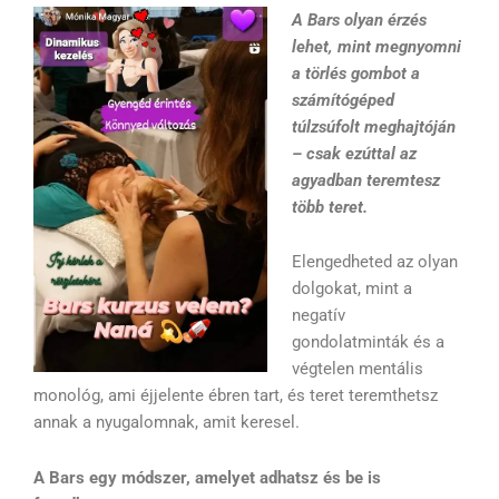
A Bars olyan érzés
lehet, mint megnyomni
a törlés gombot a
számítógéped
túlzsúfolt meghajtóján
– csak ezúttal az
agyadban teremtesz
több teret.
Elengedheted az olyan
dolgokat, mint a
negatív
gondolatminták és a
végtelen mentális
monológ, ami éjjelente ébren tart, és teret teremthetsz
annak a nyugalomnak, amit keresel.
A Bars egy módszer, amelyet adhatsz és be is