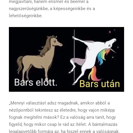
megjavítani, hanem elismer és beemel a
nagyszerűségünkbe, a képességeinkbe és a
lehetőségeinkbe.
„Mennyi választást adsz magadnak, amikor abból a
nézőpontból tekintesz az életedre, hogy vajon miképp
fognak megítélni mások? Ez a valóság arra tanít, hogy
figyeld, hogy mikor csap le rád az ítélet. A bántalmazás
legalapvetőbb formája az, ha hiszel ennek a valóságnak.