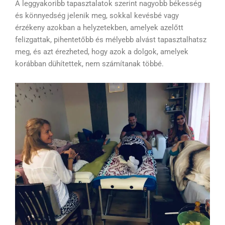
A leggyakoribb tapasztalatok szerint nagyobb békesség
és könnyedség jelenik meg, sokkal kevésbé vagy
érzékeny azokban a helyzetekben, amelyek azelőtt
felizgattak, pihentetőbb és mélyebb alvást tapasztalhatsz
meg, és azt érezheted, hogy azok a dolgok, amelyek
korábban dühítettek, nem számítanak többé.