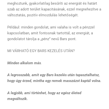
meghoztunk, gyakorlatilag besűríti az energiát és határt
szab az adott terület kapacitásának, ezzel megnehezítve a
változtatás, pozitív elmozdulás lehetőségét.
Például: minden gondolat, ami valaha is volt a pénzzel
kapcsolatban, amit fontosnak tartottál, az energiát, a
gondolatot tárolja a „pénz” nevű Bars pont.
MI VÁRHATÓ EGY BARS KEZELÉS UTÁN?
Minden alkalom más
.
A legrosszabb, amit egy Bars kezelés után tapasztalhatsz,
hogy úgy érzed, mintha egy remek masszázst kaptál volna.
A legjobb, ami történhet, hogy az egész életed
megváltozik.