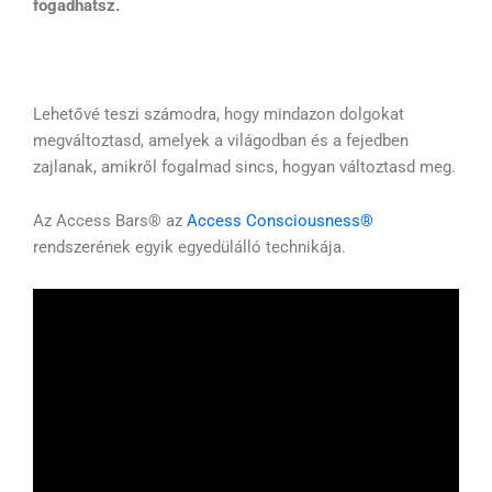
fogadhatsz.
Lehetővé teszi számodra, hogy mindazon dolgokat
megváltoztasd, amelyek a világodban és a fejedben
zajlanak, amikről fogalmad sincs, hogyan változtasd meg.
Az Access Bars® az
Access Consciousness®
rendszerének egyik egyedülálló technikája.