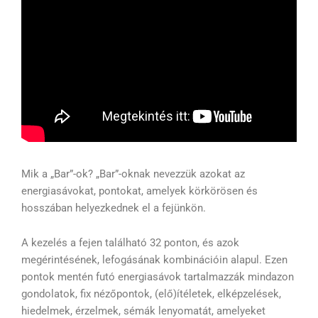
Mik a „Bar”-ok? „Bar”-oknak nevezzük azokat az
energiasávokat, pontokat, amelyek körkörösen és
hosszában helyezkednek el a fejünkön.
A kezelés a fejen található 32 ponton, és azok
megérintésének, lefogásának kombinációin alapul. Ezen
pontok mentén futó energiasávok tartalmazzák mindazon
gondolatok, fix nézőpontok, (elő)ítéletek, elképzelések,
hiedelmek, érzelmek, sémák lenyomatát, amelyeket