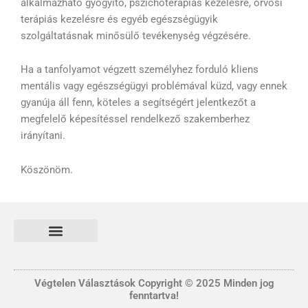
alkalmazható gyógyító, pszichoterápiás kezelésre, orvosi
terápiás kezelésre és egyéb egészségügyik
szolgáltatásnak minősülő tevékenység végzésére.
Ha a tanfolyamot végzett személyhez forduló kliens
mentális vagy egészségügyi problémával küzd, vagy ennek
gyanúja áll fenn, köteles a segítségért jelentkezőt a
megfelelő képesítéssel rendelkező szakemberhez
irányítani.
Köszönöm.
Általános Szerződési és Felhasználási feltételek
FONTOS INFORMÁCIÓ
Adatvédelmi tájékoztató nyilatkozat
Végtelen Választások Copyright © 2025 Minden jog
fenntartva!