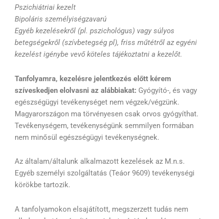
Pszichiátriai kezelt
Bipoláris személyiségzavarú
Egyéb kezelésekről (pl. pszichológus) vagy súlyos
betegségekről (szívbetegség pl), friss műtétről az egyéni
kezelést igénybe vevő köteles tájékoztatni a kezelőt.
Tanfolyamra, kezelésre jelentkezés előtt kérem
szíveskedjen elolvasni az alábbiakat:
Gyógyító-, és vagy
egészségügyi tevékenységet nem végzek/végzünk.
Magyarországon ma törvényesen csak orvos gyógyíthat.
Tevékenységem, tevékenységünk semmilyen formában
nem minősül egészségügyi tevékenységnek.
Az általam/általunk alkalmazott kezelések az M.n.s.
Egyéb személyi szolgáltatás (Teáor 9609) tevékenységi
körökbe tartozik.
A tanfolyamokon elsajátított, megszerzett tudás nem