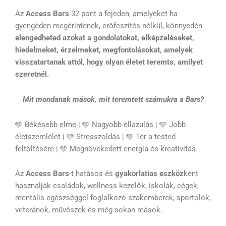
Az
Access Bars
32 pont a fejeden, amelyeket ha
gyengéden megérintenek, erőfeszítés nélkül, könnyedén
elengedheted azokat a gondolatokat, elképzeléseket,
hiedelmeket, érzelmeket, megfontolásokat, amelyek
visszatartanak attól, hogy olyan életet teremts, amilyet
szeretnél.
Mit mondanak mások, mit teremtett számukra a Bars?
🩵
Békésebb elme |
🩵
Nagyobb ellazulás |
🩵
Jobb
életszemlélet |
🩵
Stresszoldás |
🩵
Tér a tested
feltöltésére |
🩵
Megnövekedett energia és kreativitás
Az
Access Bars
-t hatásos és
gyakorlatias eszköz
ként
használják családok, wellness kezelők, iskolák, cégek,
mentális egészséggel foglalkozó szakemberek, sportolók,
veteránok, művészek és még sokan mások.