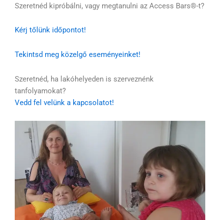
Szeretnéd kipróbálni, vagy megtanulni az Access Bars®-t?
Kérj tőlünk időpontot!
Tekintsd meg közelgő eseményeinket!
Szeretnéd, ha lakóhelyeden is szerveznénk
tanfolyamokat?
Vedd fel velünk a kapcsolatot!