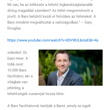
Mi van, ha az ítélkezés a lehető legbarátságtalanabb
dolog magaddal szemben? Az ítélet megsemmisíti a
jövőt. A Bars belülről kezdi el feloldani az ítéleteket. A
Bars mindent megváltoztat a valóságodban.” – Gary
Douglas
https://www.youtube.com/watch?v=83VWULbrzeE&t=4s
videóból :
Dr.
Dain Heer: A
több mint
10.000 Bars
facilitátor, aki a
világban van
jelenleg, a
lehetőségek cunamiját hozza létre.
A Bars facilitátorok tanítják a Barst, amely az egyik