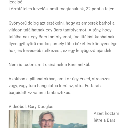
legelső
kézrátételes kezelés, amit megtanulunk, 32 pont a fejen.
Gyönyörű dolog azt érzékelni, hogy az emberek bárhol a
világon találhatnak egy Bars tanfolyamot. A tény, hogy
találhatnak egy Bars tanfolyamot, facilitálást kaphatnak
ilyen gyönyörű módon, amely több békét és könnyedséget
hoz, és kevesebb ítélkezést, ez egy lenyűgöző ajándék.
Nem is tudom, mit csinálnék a Bars nélkül.
Azokban a pillanatokban, amikor úgy érzed, stresszes
vagy, vagy fura hangulatba kerülsz, stb… Futtasd a
bárjaidat! Ez valami fantasztikus.
Videóból: Gary Douglas:
Azért hoztam
létre a Bars