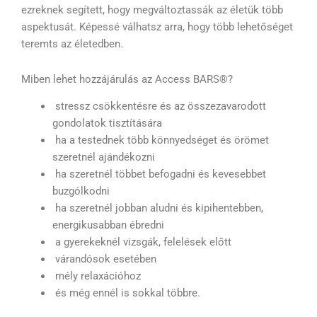
ezreknek segített, hogy megváltoztassák az életük több
aspektusát. Képessé válhatsz arra, hogy több lehetőséget
teremts az életedben.
Miben lehet hozzájárulás az Access BARS®?
stressz csökkentésre és az összezavarodott
gondolatok tisztítására
ha a testednek több könnyedséget és örömet
szeretnél ajándékozni
ha szeretnél többet befogadni és kevesebbet
buzgólkodni
ha szeretnél jobban aludni és kipihentebben,
energikusabban ébredni
a gyerekeknél vizsgák, felelések előtt
várandósok esetében
mély relaxációhoz
és még ennél is sokkal többre.