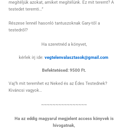
megítéljük azokat, amiket megítélünk. Ez mit teremt? A
testedet teremti…”
Részese lennél hasonló tantuszoknak Gary-től a
testedről?
Ha szeretnéd a könyvet,
kérlek írj ide:
vegtelenvalasztasok@gmail.com
Befektetésed: 9500 Ft.
Vaj’h mit teremhet ez Neked és az Édes Testednek?
Kiváncsi vagyok…
~~~~~~~~~~~~~~~~
Ha az eddig magyarul megjelent access könyvek is
hívogatnak,