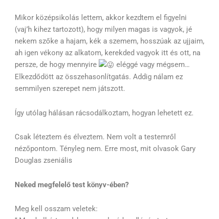
Mikor középsikolás lettem, akkor kezdtem el figyelni
(vaj’h kihez tartozott), hogy milyen magas is vagyok, jé
nekem szőke a hajam, kék a szemem, hosszúak az ujjaim,
ah igen vékony az alkatom, kerekded vagyok itt és ott, na
persze, de hogy mennyire
eléggé vagy mégsem…
Elkezdődött az összehasonlítgatás. Addig nálam ez
semmilyen szerepet nem játszott.
Így utólag hálásan rácsodálkoztam, hogyan lehetett ez.
Csak léteztem és élveztem. Nem volt a testemről
nézőpontom. Tényleg nem. Erre most, mit olvasok Gary
Douglas zseniális
Neked megfelelő test könyv-ében?
Meg kell osszam veletek: