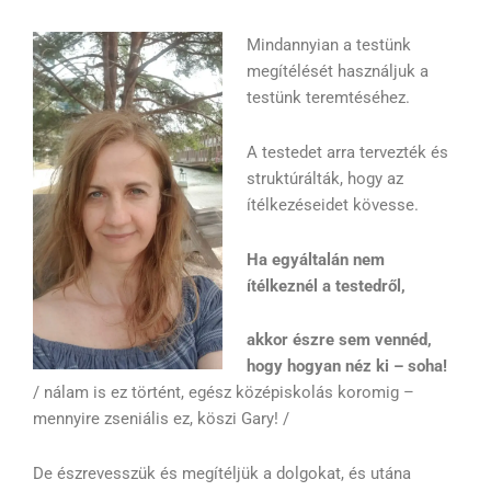
Mindannyian a testünk
megítélését használjuk a
testünk teremtéséhez.
A testedet arra tervezték és
struktúrálták, hogy az
ítélkezéseidet kövesse.
Ha egyáltalán nem
ítélkeznél a testedről,
akkor észre sem vennéd,
hogy hogyan néz ki – soha!
/ nálam is ez történt, egész középiskolás koromig –
mennyire zseniális ez, köszi Gary! /
De észrevesszük és megítéljük a dolgokat, és utána