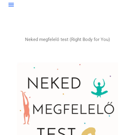
Skip
to
content
Neked megfelelő test (Right Body for You)