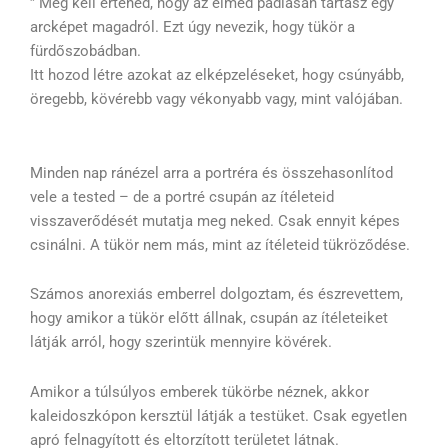
” Meg kell értened, hogy az elméd padlásán tartasz egy
arcképet magadról. Ezt úgy nevezik, hogy tükör a
fürdőszobádban.
Itt hozod létre azokat az elképzeléseket, hogy csúnyább,
öregebb, kövérebb vagy vékonyabb vagy, mint valójában.
Minden nap ránézel arra a portréra és összehasonlítod
vele a tested – de a portré csupán az ítéleteid
visszaverődését mutatja meg neked. Csak ennyit képes
csinálni. A tükör nem más, mint az ítéleteid tükröződése.
Számos anorexiás emberrel dolgoztam, és észrevettem,
hogy amikor a tükör előtt állnak, csupán az ítéleteiket
látják arról, hogy szerintük mennyire kövérek.
Amikor a túlsúlyos emberek tükörbe néznek, akkor
kaleidoszkópon kersztül látják a testüket. Csak egyetlen
apró felnagyított és eltorzított területet látnak.