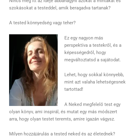
Nincs még itt az ideje abbahagyni azokat a mintákat és
szokásokat a testeddel, amik beragadva tartanak?
A tested könnyedség vagy teher?
Ez egy nagyon más
perspektíva a testekről, és a
képességedről, hogy
megváltoztatsd a sajátodat.
Lehet, hogy sokkal könnyebb,
mint azt valaha lehetségesnek
tartottad!
A Neked megfelelő test egy
olyan könyv, ami inspirál, és mutat egy más módszert
arra, hogy olyan testet teremts, amire igazán vágysz.
Milyen hozzájárulás a tested neked és az életednek?