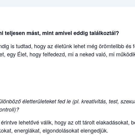
i teljesen mást, mint amivel eddig találkoztál?
ndig is tudtad, hogy az életünk lehet még örömtelibb és 
t, egy Élet, hogy felfedezd, mi a neked való, mi működ
lönböző életterületeket fed le (pl. kreativitás, test, sze
ntroll)?
intve lehetővé válik, hogy az ott tárolt elakadásokat, b
kokat, energiákat, elgondolásokat elengedjük.