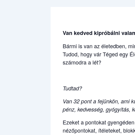
Van kedved kipróbálni valam
Bármi is van az életedben, mi
Tudod, hogy vár Téged egy Éle
számodra a lét?
Tudtad?
Van 32 pont a fejünkön, ami kü
pénz, kedvesség, gyógyítás, ko
Ezeket a pontokat gyengéden ér
nézőpontokat, ítéleteket, blok