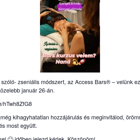
e szóló- zseniális módszert, az Access Bars® – velünk ez
özelebb január 26-án.
e/e/hTwh8ZfG8
z még kihagyhatatlan hozzájárulás és meginvitálod, örömm
és most együtt.
el 🙂 időben jelezd kérlek. Köszönöm!