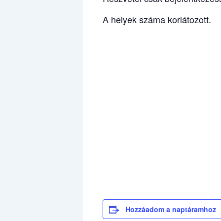
A helyek száma korlátozott.
Hozzáadom a naptáramhoz