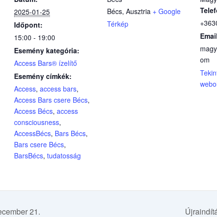
Tele
Bécs
,
Ausztria
+ Google
2025-01-25
+363
Térkép
Időpont:
Emai
15:00 - 19:00
magy
Esemény kategória:
om
Access Bars® ízelítő
Tekin
Esemény címkék:
webol
Access
,
access bars
,
Access Bars csere Bécs
,
Access Bécs
,
access
consciousness
,
AccessBécs
,
Bars Bécs
,
Bars csere Bécs
,
BarsBécs
,
tudatosság
ecember 21.
Újraindí