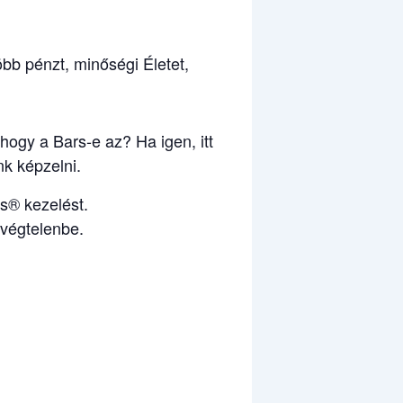
öbb pénzt, minőségi Életet,
ogy a Bars-e az? Ha igen, itt
nk képzelni.
s® kezelést.
végtelenbe.