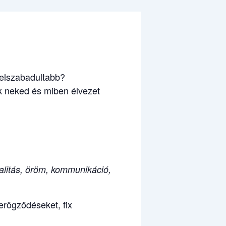
felszabadultabb?
ik neked és miben élvezet
xualitás, öröm, kommunikáció,
erögződéseket, fix