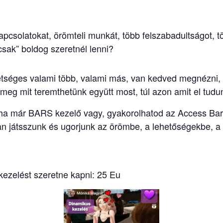
kapcsolatokat, örömteli munkát, több felszabadultságot, t
csak” boldog szeretnél lenni?
etséges valami több, valami más, van kedved megnézni, h
meg mit teremthetünk együtt most, túl azon amit el tudu
y ha már BARS kezelő vagy, gyakorolhatod az Access Bar
 játsszunk és ugorjunk az örömbe, a lehetőségekbe, a 
kezelést szeretne kapni: 25 Eu