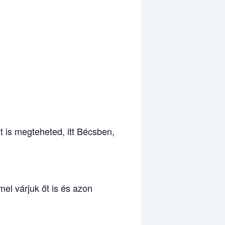
t is megteheted, itt Bécsben,
el várjuk őt is és azon