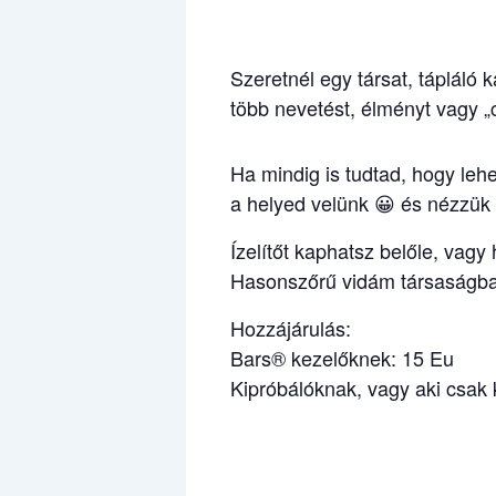
Szeretnél egy társat, tápláló 
több nevetést, élményt vagy „
Ha mindig is tudtad, hogy leh
a helyed velünk 😀 és nézzük 
Ízelítőt kaphatsz belőle, vag
Hasonszőrű vidám társaságban
Hozzájárulás:
Bars® kezelőknek: 15 Eu
Kipróbálóknak, vagy aki csak 