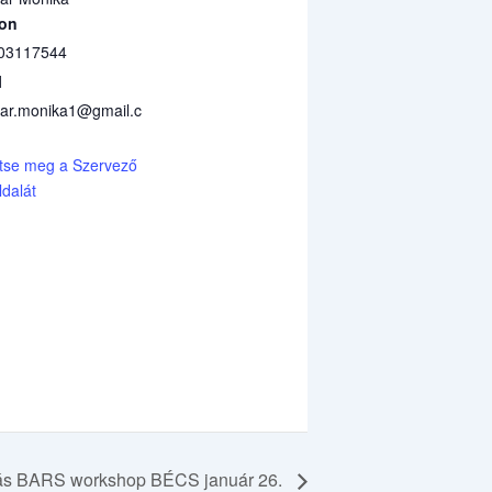
fon
03117544
l
ar.monika1@gmail.c
tse meg a Szervező
dalát
tás BARS workshop BÉCS január 26.