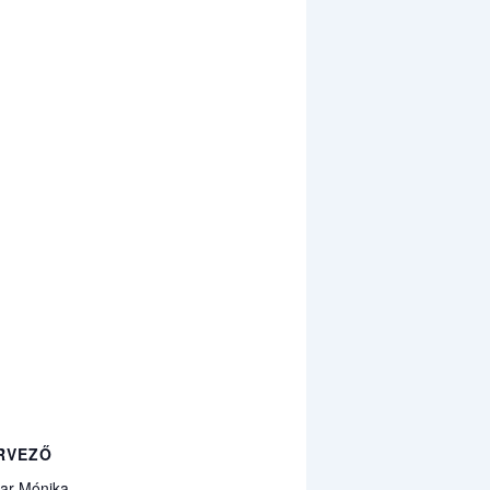
RVEZŐ
ar Mónika