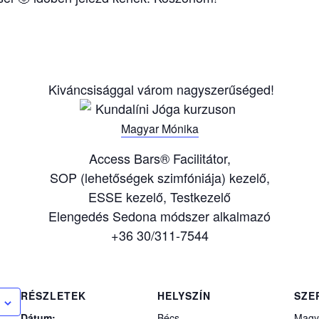
Kiváncsisággal várom nagyszerűséged!
Magyar Mónika
Access Bars® Facilitátor,
SOP (lehetőségek szimfóniája) kezelő,
ESSE kezelő, Testkezelő
Elengedés Sedona módszer alkalmazó
+36 30/311-7544
RÉSZLETEK
HELYSZÍN
SZE
Dátum:
Bécs
Magy