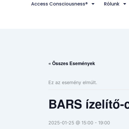
Access Consciousness®
Rólunk
Skip
to
content
« Összes Események
Ez az esemény elmúlt.
BARS ízelítő-
2025-01-25 @ 15:00
-
19:00