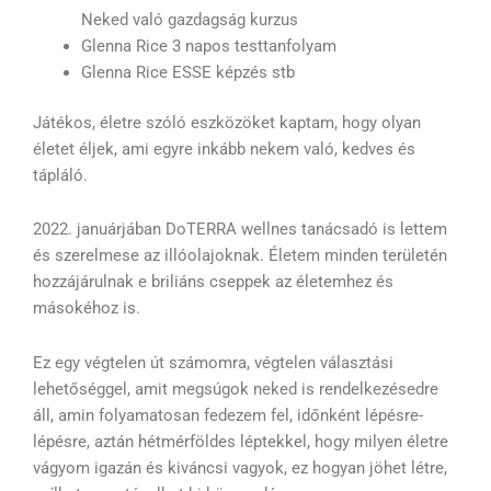
Neked való gazdagság kurzus
Glenna Rice 3 napos testtanfolyam
Glenna Rice ESSE képzés stb
Játékos, életre szóló eszközöket kaptam, hogy olyan
életet éljek, ami egyre inkább nekem való, kedves és
tápláló.
2022. januárjában DoTERRA wellnes tanácsadó is lettem
és szerelmese az illóolajoknak. Életem minden területén
hozzájárulnak e briliáns cseppek az életemhez és
másokéhoz is.
Ez egy végtelen út számomra, végtelen választási
lehetőséggel, amit megsúgok neked is rendelkezésedre
áll, amin folyamatosan fedezem fel, időnként lépésre-
lépésre, aztán hétmérföldes léptekkel, hogy milyen életre
vágyom igazán és kiváncsi vagyok, ez hogyan jöhet létre,