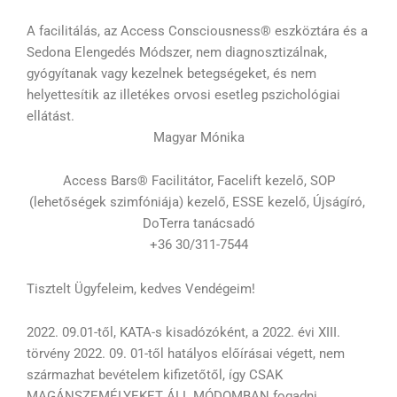
A facilitálás, az Access Consciousness®‎ eszköztára és a
Sedona Elengedés Módszer, nem diagnosztizálnak,
gyógyítanak vagy kezelnek betegségeket, és nem
helyettesítik az illetékes orvosi esetleg pszichológiai
ellátást.
Magyar Mónika
Access Bars® Facilitátor, Facelift kezelő, SOP
(lehetőségek szimfóniája) kezelő, ESSE kezelő, Újságíró,
DoTerra tanácsadó
+36 30/311-7544
Tisztelt Ügyfeleim, kedves Vendégeim!
2022. 09.01-től, KATA-s kisadózóként, a 2022. évi XIII.
törvény 2022. 09. 01-től hatályos előírásai végett, nem
származhat bevételem kifizetőtől, így CSAK
MAGÁNSZEMÉLYEKET ÁLL MÓDOMBAN fogadni,