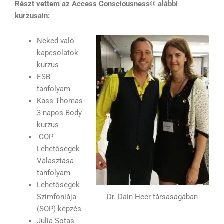
Részt vettem az Access Consciousness® alábbi
kurzusain:
Neked való
kapcsolatok
kurzus
ESB
tanfolyam
Kass Thomas-
3 napos Body
kurzus
COP
Lehetőségek
Választása
tanfolyam
Lehetőségek
Dr. Dain Heer társaságában
Szimfóniája
(SOP) képzés
Julia Sotas -