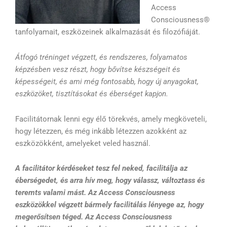
Access
Consciousness®
tanfolyamait, eszközeinek alkalmazását és filozófiáját.
Átfogó tréninget végzett, és rendszeres, folyamatos
képzésben vesz részt, hogy bővítse készségeit és
képességeit, és ami még fontosabb, hogy új anyagokat,
eszközöket, tisztításokat és éberséget kapjon.
Facilitátornak lenni egy élő törekvés, amely megköveteli,
hogy létezzen, és még inkább létezzen azokként az
eszközökként, amelyeket veled használ.
A facilitátor kérdéseket tesz fel neked, facilitálja az
éberségedet, és arra hív meg, hogy válassz, változtass és
teremts valami mást. Az Access Consciousness
eszközökkel végzett bármely facilitálás lényege az, hogy
megerősítsen téged. Az Access Consciousness