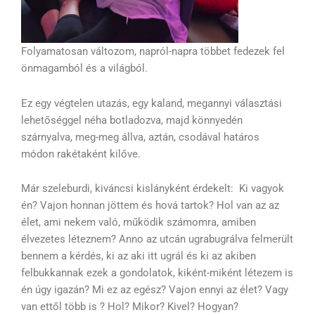
Folyamatosan változom, napról-napra többet fedezek fel
önmagamból és a világból.
Ez egy végtelen utazás, egy kaland, megannyi választási
lehetőséggel néha botladozva, majd könnyedén
szárnyalva, meg-meg állva, aztán, csodával határos
módon rakétaként kilőve.
Már szeleburdi, kiváncsi kislányként érdekelt: Ki vagyok
én? Vajon honnan jöttem és hová tartok? Hol van az az
élet, ami nekem való, működik számomra, amiben
élvezetes léteznem? Anno az utcán ugrabugrálva felmerült
bennem a kérdés, ki az aki itt ugrál és ki az akiben
felbukkannak ezek a gondolatok, kiként-miként létezem is
én úgy igazán? Mi ez az egész? Vajon ennyi az élet? Vagy
van ettől több is ? Hol? Mikor? Kivel? Hogyan?