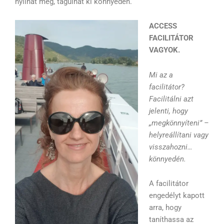
nyílhat meg, tágulhat ki könnyedén.
ACCESS
FACILITÁTOR
VAGYOK.
Mi az a
facilitátor?
Facilitálni azt
jelenti, hogy
„megkönnyíteni” –
helyreállítani vagy
visszahozni…
könnyedén.
A facilitátor
engedélyt kapott
arra, hogy
taníthassa az