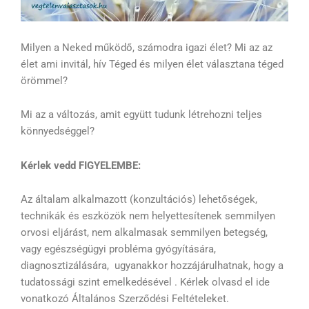
Milyen a Neked működő, számodra igazi élet? Mi az az
élet ami invitál, hív Téged és milyen élet választana téged
örömmel?
Mi az a változás, amit együtt tudunk létrehozni teljes
könnyedséggel?
Kérlek vedd FIGYELEMBE:
Az általam alkalmazott (konzultációs) lehetőségek,
technikák és eszközök nem helyettesítenek semmilyen
orvosi eljárást, nem alkalmasak semmilyen betegség,
vagy egészségügyi probléma gyógyítására,
diagnosztizálására, ugyanakkor hozzájárulhatnak, hogy a
tudatossági szint emelkedésével . Kérlek olvasd el ide
vonatkozó Általános Szerződési Feltételeket.