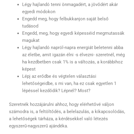
Légy hajlandó tenni önmagadért, a jövődért akár
egyedi módokon
Engedd meg, hogy felbukkanjon saját belső
tudásod
Engedd, meg, hogy egyedi képesséid megmutassák
magukat
Légy hajlandó napról-napra energiát beletenni abba
az életbe, amit igazán élni -s élvezni- szeretnél, még
ha kezdbetben csak 1% is a változás, a korábbihoz
képest
Lépj az erődbe és végtelen választási
lehetőségeidbe, s mi van, ha ez csak egyetlen 1
lépéssel kezdődik? Lépnél? Most?
Szeretnék hozzájárulni ahhoz, hogy elérhetővé váljon
számodra is, a feltöltődés, a belelazulás, a kikapcsolódás,
a lehetőségek tárháza, a kérdésekkel való létezés
egyszerű-nagyszerű ajándéka.