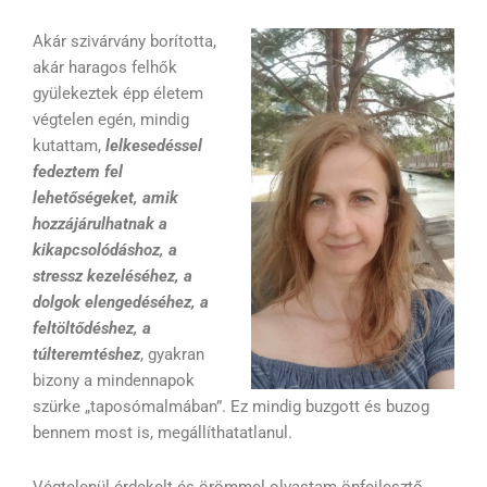
Akár szivárvány borította,
akár haragos felhők
gyülekeztek épp életem
végtelen egén, mindig
kutattam,
lelkesedéssel
fedeztem fel
lehetőségeket, amik
hozzájárulhatnak a
kikapcsolódáshoz, a
stressz kezeléséhez, a
dolgok elengedéséhez, a
feltöltődéshez, a
túlteremtéshez
, gyakran
bizony a mindennapok
szürke „taposómalmában”. Ez mindig buzgott és buzog
bennem most is, megállíthatatlanul.
Végtelenül érdekelt és örömmel olvastam önfejlesztő