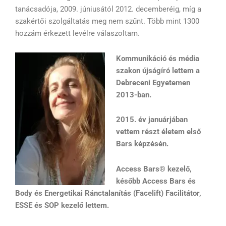
tanácsadója, 2009. júniusától 2012. decemberéig, míg a
szakértői szolgáltatás meg nem szűnt. Több mint 1300
hozzám érkezett levélre válaszoltam.
Kommunikáció és média
szakon újságíró lettem a
Debreceni Egyetemen
2013-ban.
2015. év januárjában
vettem részt életem első
Bars képzésén.
Access Bars® kezelő,
később Access Bars és
Body és Energetikai Ránctalanítás (Facelift) Facilitátor,
ESSE és SOP kezelő lettem.