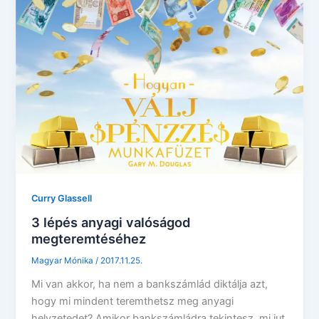
Curry Glassell
3 lépés anyagi valóságod
megteremtéséhez
Magyar Mónika
/
2017.11.25.
Mi van akkor, ha nem a bankszámlád diktálja azt,
hogy mi mindent teremthetsz meg anyagi
helyzetedet? Amikor bankszámládra tekintesz, mi jut