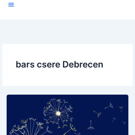
Skip
to
content
bars csere Debrecen