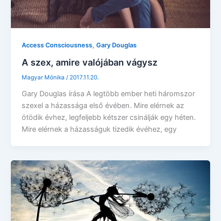
,
Access Consciousness
Gary Douglas
A szex, amire valójában vágysz
Magyar Mónika
/
2017.11.20.
Gary Douglas írása A legtöbb ember heti háromszor
szexel a házassága első évében. Mire elérnek az
ötödik évhez, legfeljebb kétszer csinálják egy héten.
Mire elérnek a házasságuk tizedik évéhez, egy