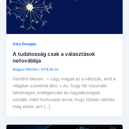
Gary Douglas
A tudatosság csak a választások
netovábbja
Magyar Mónika
/
2018.06.24.
Gandhit idézem : « Légy magad az a változás, amit a
világban szeretnél látni. » Az, hogy NE használd
tehetséged, intelligenciád és nagylelkűséged
szintjét, miért fontosabb annál, hogy többet valósíts
meg abból, ami […]