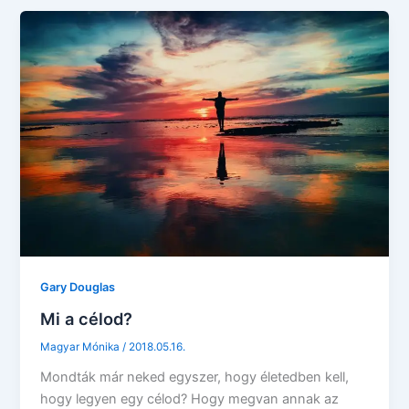
Gary Douglas
Mi a célod?
Magyar Mónika
/
2018.05.16.
Mondták már neked egyszer, hogy életedben kell,
hogy legyen egy célod? Hogy megvan annak az