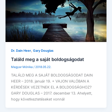
,
Dr. Dain Heer
Gary Douglas
Találd meg a saját boldogságodat
Magyar Mónika
/
2018.05.22.
TALÁLD MEG A SAJÁT BOLDOGSÁGODAT DAIN
HEER – 2018. január 19. + VAJON VALÓBAN A
KÉRDÉSEK VEZETNEK EL A BOLDOGSÁGHOZ?
GARY DOUGLAS – 2017. december 13. Ahelyett,
hogy következtetéseket vonnál