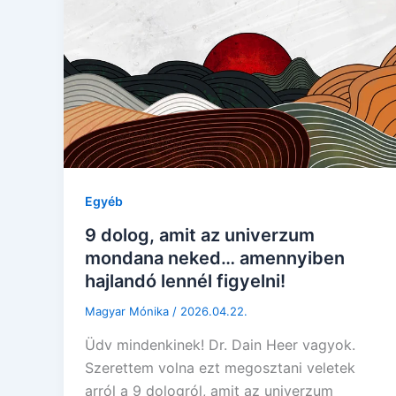
Egyéb
9 dolog, amit az univerzum
mondana neked… amennyiben
hajlandó lennél figyelni!
Magyar Mónika
/
2026.04.22.
Üdv mindenkinek! Dr. Dain Heer vagyok.
Szerettem volna ezt megosztani veletek
arról a 9 dologról, amit az univerzum