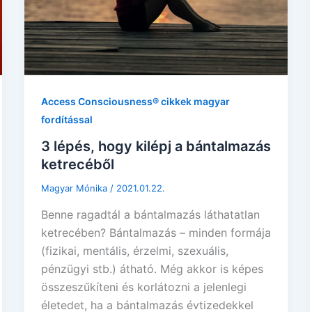
Access Consciousness® cikkek magyar
fordítással
3 lépés, hogy kilépj a bántalmazás
ketrecéből
Magyar Mónika
/
2021.01.22.
Benne ragadtál a bántalmazás láthatatlan
ketrecében? Bántalmazás – minden formája
(fizikai, mentális, érzelmi, szexuális,
pénzügyi stb.) átható. Még akkor is képes
összeszűkíteni és korlátozni a jelenlegi
életedet, ha a bántalmazás évtizedekkel