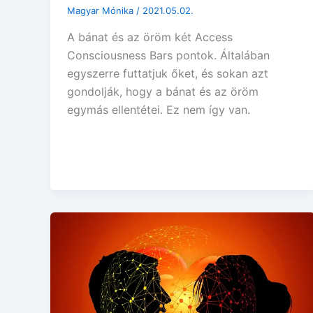
Magyar Mónika
/
2021.05.02.
A bánat és az öröm két Access
Consciousness Bars pontok. Általában
egyszerre futtatjuk őket, és sokan azt
gondolják, hogy a bánat és az öröm
egymás ellentétei. Ez nem így van.