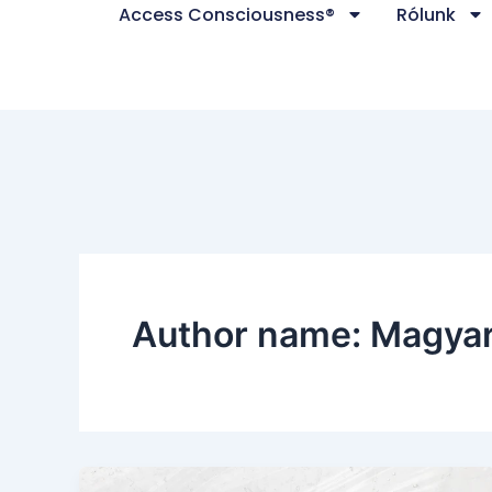
Access Consciousness®
Rólunk
Skip
to
content
Author name: Magya