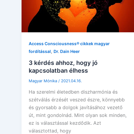
Access Consciousness® cikkek magyar
,
fordítással
Dr. Dain Heer
3 kérdés ahhoz, hogy jó
kapcsolatban élhess
Magyar Mónika
/
2021.04.16.
Ha szerelmi életedben diszharmónia és
szétválás érzését veszed észre, könnyebb
és gyorsabb a dolgok javításához vezető
út, mint gondolnád. Mint olyan sok minden,
ez is választással kezdődik. Azt
választottad, hogy