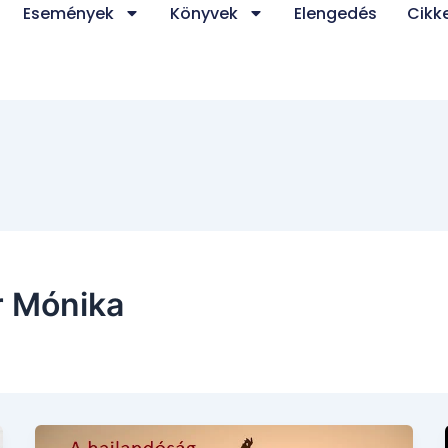
Események
Könyvek
Elengedés
Cikk
r Mónika