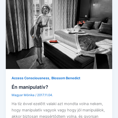
,
Access Consciousness
Blossom Benedict
Én manipulatív?
Magyar Mónika
/
2017.11.04.
Ha tíz évvel ezelőtt valaki azt mondta volna nekem,
hogy manipulatív vagyok vagy hogy jól manipulálok,
akkor biztosan megsértődtem volna, és gyorsan