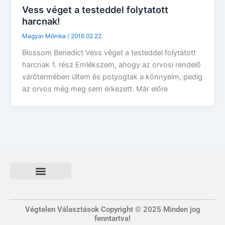
Vess véget a testeddel folytatott
harcnak!
Magyar Mónika
/
2016.02.22.
Blossom Benedict Vess véget a testeddel folytatott
harcnak 1. rész Emlékszem, ahogy az orvosi rendelő
várótermében ültem és potyogtak a könnyeim, pedig
az orvos még meg sem érkezett. Már előre
Általános Szerződési és Felhasználási feltételek
FONTOS INFORMÁCIÓ
Adatvédelmi tájékoztató nyilatkozat
Végtelen Választások Copyright © 2025 Minden jog
fenntartva!