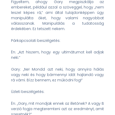
Figyeltem, ahogy Gary megpiszkálja az
embereket, például azzal a szöveggel, hogy „nem
leszel képes rá,” ami által tulajdonképpen úgy
manipulálta őket, hogy valami nagyobbat
válasszanak. Manipulálás a tudatosság
érdekében. Ez tetszett nekem.
Párkapcsolati beszélgetés:
Én: „Azt hiszem, hogy egy ultimátumot kell adjak
neki.”
Gary: „Ne! Mondd azt neki, hogy annyira hálás
vagy neki és hogy bármennyi időt hajlandó vagy
rá várni. Bízz bennem, ez működni fog!”
Üzleti beszélgetés:
Én: „Gary, mit mondjak ennek az illetőnek? A vagy B
verzió fogja megteremteni azt az eredményt, amit
szeretnék?”