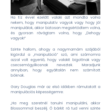
Ha tíz évvel ezelőtt valaki azt mondta volna
nekem, hogy manipulatív vagyok vagy hogy jól
manipulálok, akkor biztosan megsértődtem volna,
és gyorsan rávágtam volna, hogy „Dehogy
vagyok!”
Szinte hallom, ahogy a nagymamám szájából
kigördül a „manipuláció” szó, ami számomra
azzal volt egyenlő, hogy valakit bigottnak vagy
csecsemőgyilkosnak neveztek. Maradjunk
annyiban, hogy egyáltalán nem számított
bóknak.
Gary Douglas már az első időkben rámutatott a
manipulációs képességemre:
„Ha meg szeretnél tanulni manipulálni, akkor
Blossommal beszélj. Ő bárkit rá tud venni szinte