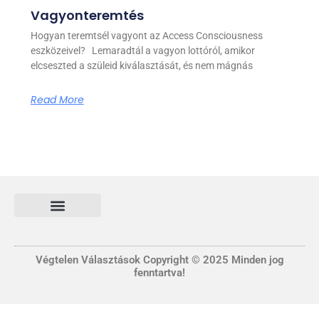
Vagyonteremtés
Hogyan teremtsél vagyont az Access Consciousness
eszközeivel? Lemaradtál a vagyon lottóról, amikor
elcseszted a szüleid kiválasztását, és nem mágnás
Read More
Általános Szerződési és Felhasználási feltételek
FONTOS INFORMÁCIÓ
Adatvédelmi tájékoztató nyilatkozat
Végtelen Választások Copyright © 2025 Minden jog
fenntartva!