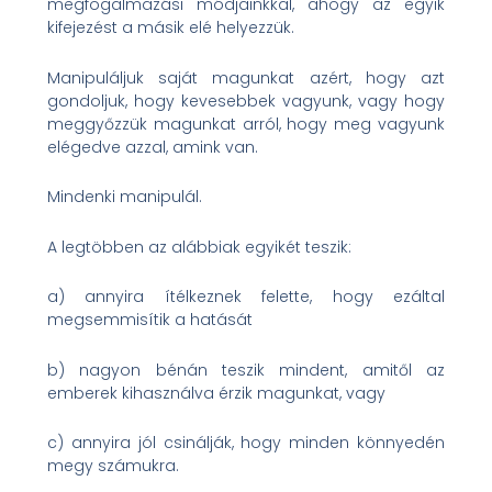
megfogalmazási módjainkkal, ahogy az egyik
kifejezést a másik elé helyezzük.
Manipuláljuk saját magunkat azért, hogy azt
gondoljuk, hogy kevesebbek vagyunk, vagy hogy
meggyőzzük magunkat arról, hogy meg vagyunk
elégedve azzal, amink van.
Mindenki manipulál.
A legtöbben az alábbiak egyikét teszik:
a) annyira ítélkeznek felette, hogy ezáltal
megsemmisítik a hatását
b) nagyon bénán teszik mindent, amitől az
emberek kihasználva érzik magunkat, vagy
c) annyira jól csinálják, hogy minden könnyedén
megy számukra.