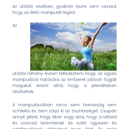
Az utóbbi esetben, gyakran észre sem veszed,
hogy az illető manipulál téged.
Az
utóbbi néhány évben felfedeztem, hogy az ügyes
manipuláció hatására az emberek jobban fogják
magukat érezni attól, hogy a jelenléteben
időzhettek.
A manipulációban nincs sem hamisság sem
színlelés és nem zárja ki az őszinteséget. Csupán
annyit jelent, hogy éber vagy arra, hogy a tetteid
és szavaid teremtenek és ezért ügyesen és
odafigyeléssel választod meg őket. És még