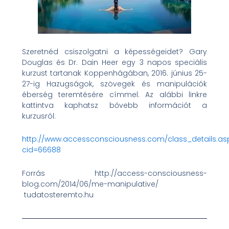
Szeretnéd csiszolgatni a képességeidet?
Gary
Douglas és Dr. Dain Heer egy 3 napos speciális
kurzust tartanak Koppenhágában, 2016. június 25-
27-ig Hazugságok, szövegek és manipulációk
éberség teremtésére címmel.
Az alábbi linkre
kattintva kaphatsz bővebb információt a
kurzusról:
http://www.accessconsciousness.com/class_details.as
cid=66688
Forrás http://access-consciousness-
blog.com/2014/06/me-manipulative/
tudatosteremto.hu