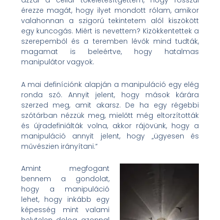
azzal a céllal tökéletesítgettem, hogy rosszul
érezze magát, hogy ilyet mondott rólam, amikor
valahonnan a szigorú tekintetem alól kiszökött
egy kuncogás. Miért is nevettem? Kizökkentettek a
szerepemből és a teremben lévők mind tudták,
magamat is beleértve, hogy hatalmas
manipulátor vagyok.
A mai definíciónk alapján a manipuláció egy elég
ronda szó. Annyit jelent, hogy mások kárára
szerzed meg, amit akarsz. De ha egy régebbi
szótárban nézzük meg, mielőtt még eltorzították
és újradefiniálták volna, akkor rájövünk, hogy a
manipuláció annyit jelent, hogy „ügyesen és
művészien irányítani.”
Amint megfogant
bennem a gondolat,
hogy a manipuláció
lehet, hogy inkább egy
képesség mint valami