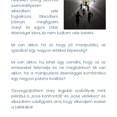
helytelen dolog, azonnal
szenvedélyesen
elkezdtem vele
foglalkozni. Elkezdtem
jobban megfigyelni
Garyt és egyre több
éberséget kérni, és nem tudtam vele betelni.
Mi van akkor, ha az hogy jól manipulálsz, az
igazából egy nagyon értékes képesség?
Mi van akkor, ha lehet úgy csinálni, hogy az az
embereket felemelje és ne megbántsa? Mi van
akkor, ha a manipuláció éberséggel kombinálva
egy nagyon potens kvalitás?
Összegyűjtöttem Gary legjobb szabályait, mint
például a „sose konfrontálj” és „sose védekezz” és
elkezdtem odafigyelni arra, hogy elkerüljem ezeket
a taktikákat.