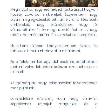
Megmutatta, hogy erő helyett ráutalással hogyan
hozzak zavarba embereket. Észrevettem, hogy
olyan megjegyzéseket tett, amely arra késztetett
embereket, hogy eltűnődjenek, hogy jól
választottak-e és én meg azon tűnődtem el, hogy
miként használhatnám én is ezeket az energiákat.
Elkezdtem túlfizetni környezetemben lévőket és
többször kimutatni irányukba a hálámat.
És a falak, amiket egyedül csak kis darabokban
tudtam volna lebontani sokszor azonnal teljesen
eltűntek.
Az igazság az, hogy mindannyian folyamatosan
manipulálunk.
Manipulálunk bókokkal, azzal, hogy valamire
képtelennek tettetjük magunkat, és a