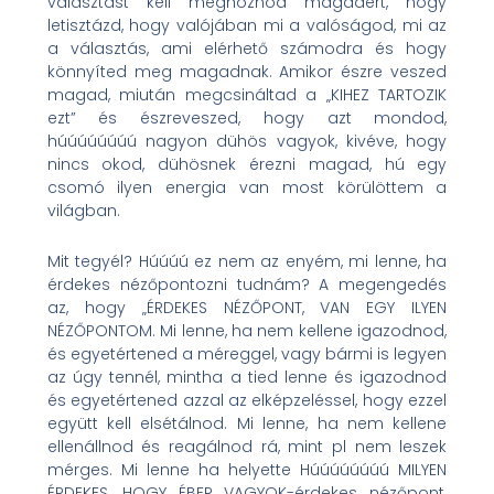
választást kell meghoznod magadért, hogy
letisztázd, hogy valójában mi a valóságod, mi az
a választás, ami elérhető számodra és hogy
könnyíted meg magadnak. Amikor észre veszed
magad, miután megcsináltad a „KIHEZ TARTOZIK
ezt” és észreveszed, hogy azt mondod,
húúúúúúúú nagyon dühös vagyok, kivéve, hogy
nincs okod, dühösnek érezni magad, hú egy
csomó ilyen energia van most körülöttem a
világban.
Mit tegyél? Húúúú ez nem az enyém, mi lenne, ha
érdekes nézőpontozni tudnám? A megengedés
az, hogy „ÉRDEKES NÉZŐPONT, VAN EGY ILYEN
NÉZŐPONTOM. Mi lenne, ha nem kellene igazodnod,
és egyetértened a méreggel, vagy bármi is legyen
az úgy tennél, mintha a tied lenne és igazodnod
és egyetértened azzal az elképzeléssel, hogy ezzel
együtt kell elsétálnod. Mi lenne, ha nem kellene
ellenállnod és reagálnod rá, mint pl nem leszek
mérges. Mi lenne ha helyette Húúúúúúúú MILYEN
ÉRDEKES, HOGY ÉBER VAGYOK-érdekes nézőpont,