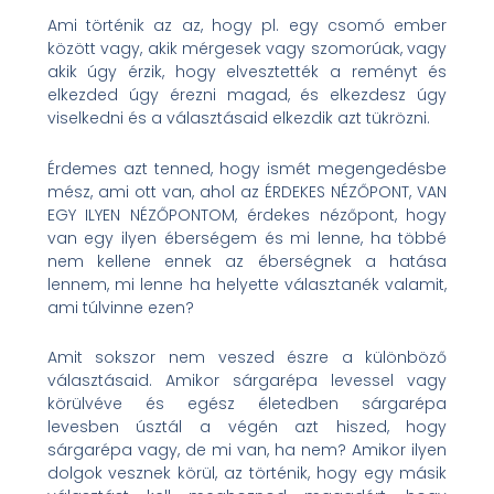
Ami történik az az, hogy pl. egy csomó ember
között vagy, akik mérgesek vagy szomorúak, vagy
akik úgy érzik, hogy elvesztették a reményt és
elkezded úgy érezni magad, és elkezdesz úgy
viselkedni és a választásaid elkezdik azt tükrözni.
Érdemes azt tenned, hogy ismét megengedésbe
mész, ami ott van, ahol az ÉRDEKES NÉZŐPONT, VAN
EGY ILYEN NÉZŐPONTOM, érdekes nézőpont, hogy
van egy ilyen éberségem és mi lenne, ha többé
nem kellene ennek az éberségnek a hatása
lennem, mi lenne ha helyette választanék valamit,
ami túlvinne ezen?
Amit sokszor nem veszed észre a különböző
választásaid. Amikor sárgarépa levessel vagy
körülvéve és egész életedben sárgarépa
levesben úsztál a végén azt hiszed, hogy
sárgarépa vagy, de mi van, ha nem? Amikor ilyen
dolgok vesznek körül, az történik, hogy egy másik