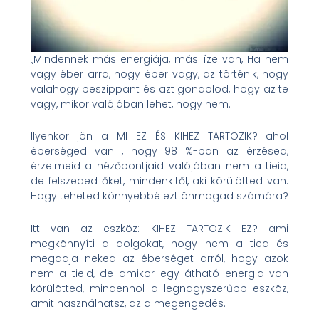
„Mindennek más energiája, más íze van, Ha nem
vagy éber arra, hogy éber vagy, az történik, hogy
valahogy beszippant és azt gondolod, hogy az te
vagy, mikor valójában lehet, hogy nem.
Ilyenkor jön a MI EZ ÉS KIHEZ TARTOZIK? ahol
éberséged van , hogy 98 %-ban az érzésed,
érzelmeid a nézőpontjaid valójában nem a tieid,
de felszeded őket, mindenkitől, aki körülötted van.
Hogy teheted könnyebbé ezt önmagad számára?
Itt van az eszköz: KIHEZ TARTOZIK EZ? ami
megkönnyíti a dolgokat, hogy nem a tied és
megadja neked az éberséget arról, hogy azok
nem a tieid, de amikor egy átható energia van
körülötted, mindenhol a legnagyszerűbb eszköz,
amit használhatsz, az a megengedés.