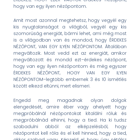
hogy van egy ilyen nézőpontom.
Amit most azonnal megtehetsz, hogy vegyél egy
kis nyugtalanságot a világból, vegyél egy kis
szomorúság energiát, bármi lehet, ami még most
is a világodban van és mondod, hogy ÉRDEKES
NÉZŐPONT, VAN EGY ILYEN NÉZŐPONTOM. Általában
megváltozik. Most vedd ezt az energiát, amikor
megváltozott és mondd ezt–érdekes nézőpont,
hogy van egy ilyen nézőpontom és még egyszer
ÉRDEKES NÉZŐPONT, HOGY VAN EGY ILYEN
NÉZŐPONTOM–legtöbb embernek 3 és 10 ismétlés
között elkezd eltűnni, mert elismeri.
Engedd meg magadnak olyan dolgok
elengedését, amire éber vagy ahelyett hogy
megpróbálnál nézőpontokat kitalálni róluk és
megpróbálnád elhinni, hogy a tied. Ha ki tudsz
szabadulni abból az elképzelésből, hogy
nézőpontot kell róla és el kell hinned, hogy a tied,
akkor szabad vagy. Képzeld el, hogy úgy sétálsz