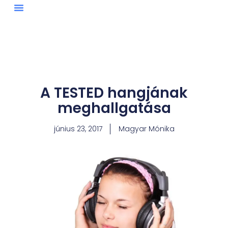
Skip
to
content
A TESTED hangjának
meghallgatása
június 23, 2017
Magyar Mónika