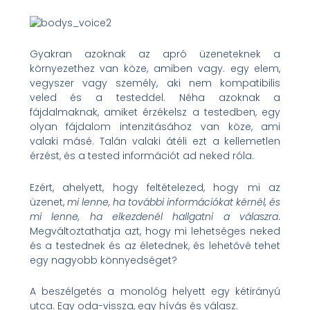
Gyakran azoknak az apró üzeneteknek a
környezethez van köze, amiben vagy. egy elem,
vegyszer vagy személy, aki nem kompatibilis
veled és a testeddel. Néha azoknak a
fájdalmaknak, amiket érzékelsz a testedben, egy
olyan fájdalom intenzitásához van köze, ami
valaki másé. Talán valaki átéli ezt a kellemetlen
érzést, és a tested információt ad neked róla.
Ezért, ahelyett, hogy feltételezed, hogy mi az
üzenet,
mi lenne, ha további információkat kérnél, és
mi lenne, ha elkezdenél hallgatni a válaszra
.
Megváltoztathatja azt, hogy mi lehetséges neked
és a testednek és az életednek, és lehetővé tehet
egy nagyobb könnyedséget?
A beszélgetés a monológ helyett egy kétirányú
utca. Egy oda-vissza, egy hívás és válasz.