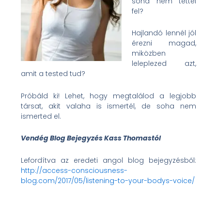
soha nem tettél
fel?
Hajlandó lennél jól
érezni magad,
miközben
leleplezed azt,
amit a tested tud?
Próbáld ki! Lehet, hogy megtalálod a legjobb
társat, akit valaha is ismertél, de soha nem
ismerted el.
Vendég Blog Bejegyzés Kass Thomastól
Lefordítva az eredeti angol blog bejegyzésből:
http://access-consciousness-
blog.com/2017/05/listening-to-your-bodys-voice/