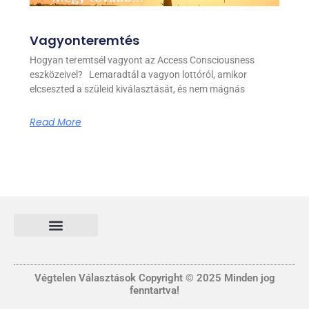
Vagyonteremtés
Hogyan teremtsél vagyont az Access Consciousness
eszközeivel? Lemaradtál a vagyon lottóról, amikor
elcseszted a szüleid kiválasztását, és nem mágnás
Read More
Általános Szerződési és Felhasználási feltételek
FONTOS INFORMÁCIÓ
Adatvédelmi tájékoztató nyilatkozat
Végtelen Választások Copyright © 2025 Minden jog
fenntartva!