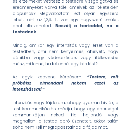
és érzelmeket vetítesz a testedre vizsgálgatva és
eredményeket várva tőle, amelyek az ítéleteiden
alapulnak? Megváltoztatni ezt olyan egyszerű
lehet, mint az 1,2,3. Itt van egy nagyszerű terület,
ahol elkezdheted:
Beszélj a testeddel, ne a
testednek.
Mindig, amikor egy intenzitás vagy érzet van a
testedben, ami nem kényelmes, ahelyett, hogy
pánikba vagy védekezésbe, vagy ítélkezésbe
mész, mi lenne, ha feltennél egy kérdést?
Az egyik kedvenc kérdésem:
“Testem, mit
próbálsz elmondani nekem ezzel az
intenzitással?”
Intenzitás vagy fájdalom, ahogy gyakran hívják, a
test kommunikációs módja, hogy egy éberséget
kommunikáljon neked. Ha hajlandó vagy
meghallani a tested apró üzeneteit, akkor talán
soha nem kell megtapasztalnod a fájdalmat.