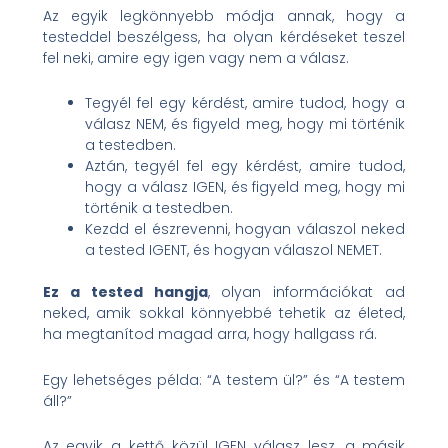
Az egyik legkönnyebb módja annak, hogy a
testeddel beszélgess, ha olyan kérdéseket teszel
fel neki, amire egy igen vagy nem a válasz.
Tegyél fel egy kérdést, amire tudod, hogy a
válasz NEM, és figyeld meg, hogy mi történik
a testedben.
Aztán, tegyél fel egy kérdést, amire tudod,
hogy a válasz IGEN, és figyeld meg, hogy mi
történik a testedben.
Kezdd el észrevenni, hogyan válaszol neked
a tested IGENT, és hogyan válaszol NEMET.
Ez a tested hangja
, olyan információkat ad
neked, amik sokkal könnyebbé tehetik az életed,
ha megtanítod magad arra, hogy hallgass rá.
Egy lehetséges példa: “A testem ül?” és “A testem
áll?”
Az egyik a kettő közül IGEN válasz lesz, a másik