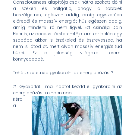
Consciousness alapítója csak hátra szokott dőlni
a székén és hallgatja, ahogy a többiek
beszélgetnek, egészen addig, amíg egyszerűen
előredől és masszív energiát húz egészen addig,
amíg mindenki rá nem figyel. Ezt csinálja Dain
Heer is, az access társteremtője: amikor belép egy
szobába akkor is érzékeled és észreveszed, ha
nem is látod őt, mert olyan masszív energiát tud
húzni. Ez a jelenség világokat teremt
könnyedebbé.
Tehát: szeretnéd gyakorolni az energiahúzást?
#1 Gyakorlat : mai naptól kezdd el gyakorolni az
energiahúzást minden nap.
Kérd
a