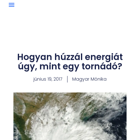
Skip
to
content
Hogyan húzzál energiát
úgy, mint egy tornádó?
június 19, 2017
Magyar Mónika