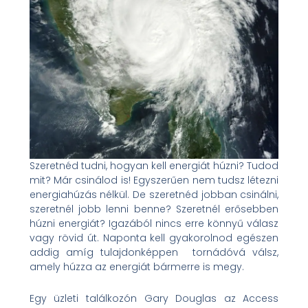
Szeretnéd tudni, hogyan kell energiát húzni? Tudod
mit? Már csinálod is! Egyszerűen nem tudsz létezni
energiahúzás nélkül. De szeretnéd jobban csinálni,
szeretnél jobb lenni benne? Szeretnél erősebben
húzni energiát? Igazából nincs erre könnyű válasz
vagy rövid út. Naponta kell gyakorolnod egészen
addig amíg tulajdonképpen tornádóvá válsz,
amely húzza az energiát bármerre is megy.
Egy üzleti találkozón Gary Douglas az Access