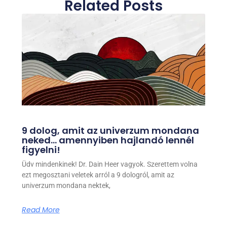
Related Posts
9 dolog, amit az univerzum mondana
neked… amennyiben hajlandó lennél
figyelni!
Üdv mindenkinek! Dr. Dain Heer vagyok. Szerettem volna
ezt megosztani veletek arról a 9 dologról, amit az
univerzum mondana nektek,
Read More