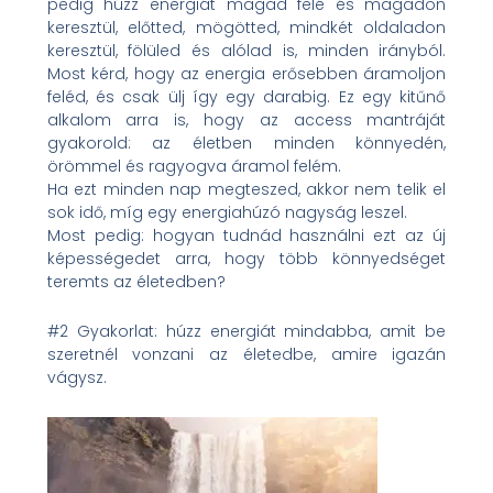
pedig húzz energiát magad felé és magadon
keresztül, előtted, mögötted, mindkét oldaladon
keresztül, fölüled és alólad is, minden irányból.
Most kérd, hogy az energia erősebben áramoljon
feléd, és csak ülj így egy darabig. Ez egy kitűnő
alkalom arra is, hogy az access mantráját
gyakorold: az életben minden könnyedén,
örömmel és ragyogva áramol felém.
Ha ezt minden nap megteszed, akkor nem telik el
sok idő, míg egy energiahúzó nagyság leszel.
Most pedig: hogyan tudnád használni ezt az új
képességedet arra, hogy több könnyedséget
teremts az életedben?
#2 Gyakorlat: húzz energiát mindabba, amit be
szeretnél vonzani az életedbe, amire igazán
vágysz.