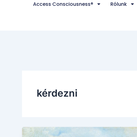
Access Consciousness®
Rólunk
Skip
to
content
kérdezni