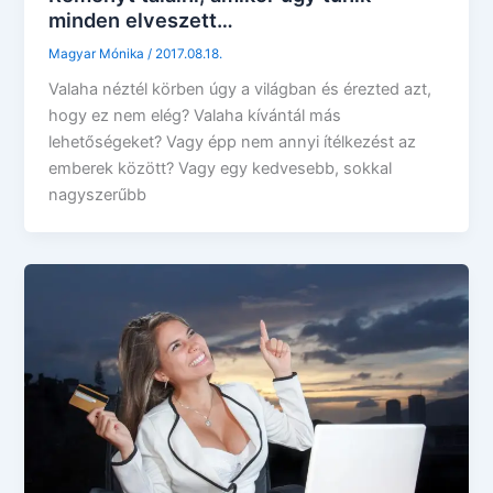
minden elveszett…
Magyar Mónika
/
2017.08.18.
Valaha néztél körben úgy a világban és érezted azt,
hogy ez nem elég? Valaha kívántál más
lehetőségeket? Vagy épp nem annyi ítélkezést az
emberek között? Vagy egy kedvesebb, sokkal
nagyszerűbb