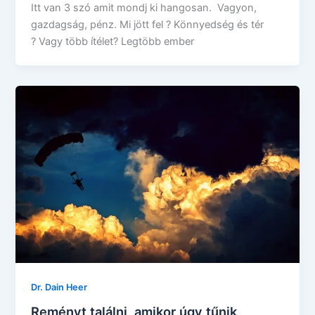
Itt van 3 szó amit mondj ki hangosan. Vagyon,
gazdagság, pénz. Mi jött fel ? Könnyedség és tér
? Vagy több ítélet? Legtöbb ember
Dr. Dain Heer
Reményt találni, amikor úgy tűnik