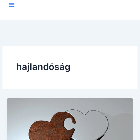
Skip
to
content
hajlandóság