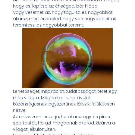
hogy csillapítsd az éhséged, bár hiába.
Vagy vezethet az, hogy tágulsz, és nagyobbat
akarsz, mert érzékeled, hogy van nagyobb. Amit
teremtesz, az nagyobbat teremt.
Lehetőséget, inspirációt, tudatosságot, teret egy
más világra. Még akkor is, ha kívülről
közönségesnek, egyszerűnek látszik, felületesen
nézve.
Az univerzum leszarja, ha akarsz egy kis piros
sportautót, ha azt magadnak akarod, kizárva a
világot, elkülönülten.