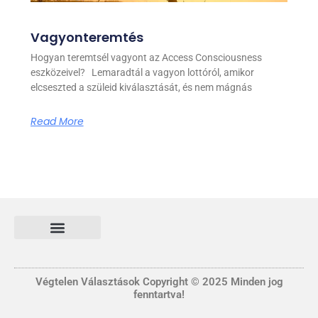
Vagyonteremtés
Hogyan teremtsél vagyont az Access Consciousness
eszközeivel? Lemaradtál a vagyon lottóról, amikor
elcseszted a szüleid kiválasztását, és nem mágnás
Read More
Általános Szerződési és Felhasználási feltételek
FONTOS INFORMÁCIÓ
Adatvédelmi tájékoztató nyilatkozat
Végtelen Választások Copyright © 2025 Minden jog
fenntartva!