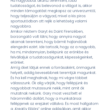
Ha nagyobbat akarsz teremteni, több
tudatosságot, és belevonod a világot is, akkor
minden támogatást megkapsz az univerzumtól,
hogy teljesüljön a vágyad, mivel a kis piros
sportautódban ott rejlik a lehetőség valami
nagyobbra.
Amikor néztem Garyt és Daint Firenzében,
borzongató volt látni, hogy annyira nagyot
akarnak teremteni, hogy bármit hajlandóak
elengedni ezért. Ide tartozik, hogy az a nagyobb,
ha mi, mindannyian, belépünk az erőnkbe és
felvállaljuk a tudatosságunkat, képességeinket,
erőnket.
Amíg őket látjuk ennek a forrásaként, önmagunk
helyett, addig kevesebbnek teremtjük magunkat.
És ha kell meghalnak, hogy mi végre többet
válasszunk. Ők alig várják, hogy fellépjünk és
nagyobbat mutassunk nekik, mint amit ők
mutatnak nekünk. Gary most veszített el
hárommillió dollárt, hogy a munkatársai
fellépjenek az erejüket vállalva. És most hallgatom
a „Kreatív Előőrs” online adásában, amit akkor