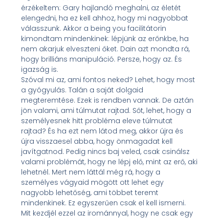
érzékeltem: Gary hajlandó meghalni, az életét
elengedni, ha ez kell ahhoz, hogy mi nagyobbat
válasszunk. Akkor a being you facilitátorin
kimondtam mindenkinek: lépjünk az erőnkbe, ha
nem akarjuk elveszteni őket. Dain azt mondta rá,
hogy brilliáns manipuláció. Persze, hogy az. És
igazság is.
Szóval mi az, ami fontos neked? Lehet, hogy most
a gyógyulás. Talán a saját dolgaid
megteremtése. Ezek is rendben vannak. De aztán
jön valami, ami túlmutat rajtad. Sőt, lehet, hogy a
személyesnek hitt probléma eleve túlmutat
rajtad? És ha ezt nem látod meg, akkor újra és
újra visszaesel abba, hogy önmagadat kell
javítgatnod. Pedig nincs baj veled, csak csinálsz
valami problémát, hogy ne lépj elő, mint az erő, aki
lehetnél. Mert nem láttál még rá, hogy a
személyes vágyaid mögött ott lehet egy
nagyobb lehetőség, ami többet teremt
mindenkinek. Ez egyszerűen csak el kell ismerni.
Mit kezdjél ezzel az irománnyal, hogy ne csak egy