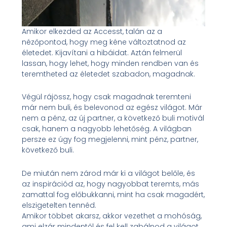
Amikor elkezded az Accesst, talán az a
nézőpontod, hogy meg kéne változtatnod az
életedet. Kijavítani a hibáidat. Aztán felmerül
lassan, hogy lehet, hogy minden rendben van és
teremtheted az életedet szabadon, magadnak.
Végül rájössz, hogy csak magadnak teremteni
már nem buli, és belevonod az egész világot. Már
nem a pénz, az új partner, a következő buli motivál
csak, hanem a nagyobb lehetőség. A világban
persze ez úgy fog megjelenni, mint pénz, partner,
következő buli.
De miután nem zárod már ki a világot belőle, és
az inspirációd az, hogy nagyobbat teremts, más
zamattal fog előbukkanni, mint ha csak magadért,
elszigetelten tennéd.
Amikor többet akarsz, akkor vezethet a mohóság,
ami elzár mindentől és fel kell zabálnod a világot,