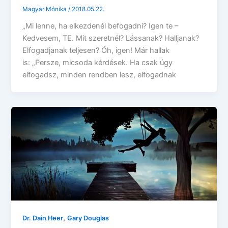
Magyar Mónika
/
2018.05.22.
„Mi lenne, ha elkezdenél befogadni? Igen te –
Kedvesem, TE. Mit szeretnél? Lássanak? Halljanak?
Elfogadjanak teljesen? Óh, igen! Már hallak
is: „Persze, micsoda kérdések. Ha csak úgy
elfogadsz, minden rendben lesz, elfogadnak
,
Dr. Dain Heer
Gary Douglas