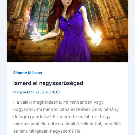
Simone Milasas
Ismerd el nagyszerűséged
Magyar Mónika
/
2018.10.07.
Ha valaki megkérdezné, mi mindenben vagy
nagyszerű, mi minden jutna eszedbe? Csak néhány
dologra gondolsz? Elismerted-e valaha is, hogy
mindaz, amit életedben csináltál, felkutattál, megéltél
és tanultál igazán nagyszerű? Ha