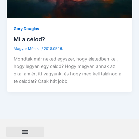
Gary Douglas
Mi a célod?
Magyar Mónika
/
2018.05.16.
Mondták már neked egyszer, hogy életedben kell,
hogy legyen egy célod? Hogy megvan annak az
oka, amiért itt vagyunk, és hogy meg kell találnod a
te célodat? Csak hát jobb,