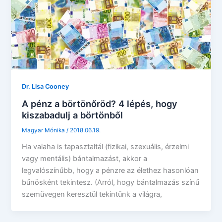
Dr. Lisa Cooney
A pénz a börtönőröd? 4 lépés, hogy
kiszabadulj a börtönből
Magyar Mónika
/
2018.06.19.
Ha valaha is tapasztaltál (fizikai, szexuális, érzelmi
vagy mentális) bántalmazást, akkor a
legvalószínűbb, hogy a pénzre az élethez hasonlóan
bűnösként tekintesz. (Arról, hogy bántalmazás színű
szemüvegen keresztül tekintünk a világra,