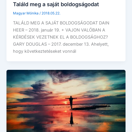
Találd meg a saját boldogságodat
Magyar Mónika
/
2018.05.22.
TALÁLD MEG A SAJÁT BOLDOGSÁGODAT DAIN
HEER – 2018. január 19. + VAJON VALÓBAN A
KÉRDÉSEK VEZETNEK EL A BOLDOGSÁGHOZ?
GARY DOUGLAS – 2017. december 13. Ahelyett,
hogy következtetéseket vonnál