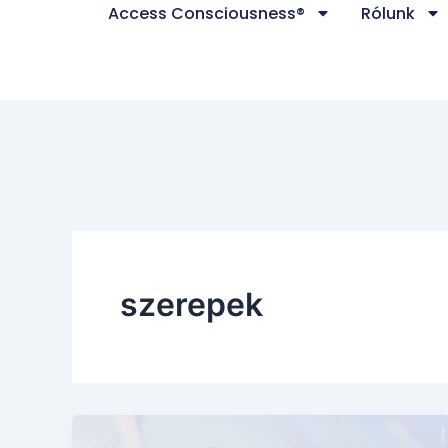
Access Consciousness®
Rólunk
Skip
to
content
szerepek