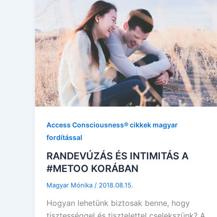
Access Consciousness® cikkek magyar
fordítással
RANDEVÚZÁS ÉS INTIMITÁS A
#METOO KORÁBAN
Magyar Mónika
/
2018.08.15.
Hogyan lehetünk biztosak benne, hogy
tisztességgel és tisztelettel cselekszünk? A