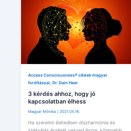
Access Consciousness® cikkek magyar
,
fordítással
Dr. Dain Heer
3 kérdés ahhoz, hogy jó
kapcsolatban élhess
Magyar Mónika
/
2021.04.16.
Ha szerelmi életedben diszharmónia és
szétválás érzését veszed észre, könnyebb