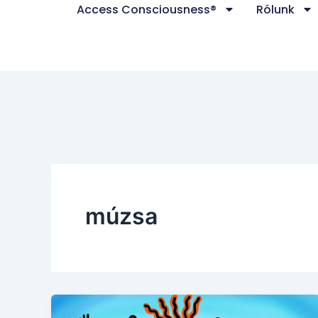
Access Consciousness®
Rólunk
Skip
to
content
múzsa