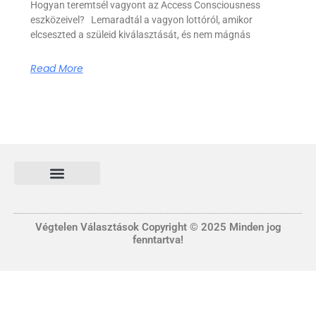
Hogyan teremtsél vagyont az Access Consciousness
eszközeivel? Lemaradtál a vagyon lottóról, amikor
elcseszted a szüleid kiválasztását, és nem mágnás
Read More
Általános Szerződési és Felhasználási feltételek
FONTOS INFORMÁCIÓ
Adatvédelmi tájékoztató nyilatkozat
Végtelen Választások Copyright © 2025 Minden jog
fenntartva!