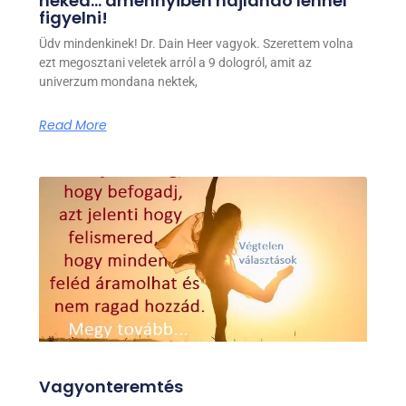
neked… amennyiben hajlandó lennél
figyelni!
Üdv mindenkinek! Dr. Dain Heer vagyok. Szerettem volna
ezt megosztani veletek arról a 9 dologról, amit az
univerzum mondana nektek,
Read More
Vagyonteremtés