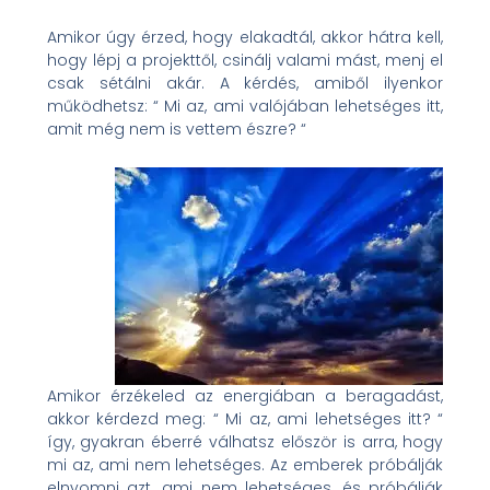
Amikor úgy érzed, hogy elakadtál, akkor hátra kell,
hogy lépj a projekttől, csinálj valami mást, menj el
csak sétálni akár. A kérdés, amiből ilyenkor
működhetsz: “ Mi az, ami valójában lehetséges itt,
amit még nem is vettem észre? “
Amikor érzékeled az energiában a beragadást,
akkor kérdezd meg: “ Mi az, ami lehetséges itt? “
így, gyakran éberré válhatsz először is arra, hogy
mi az, ami nem lehetséges. Az emberek próbálják
elnyomni azt, ami nem lehetséges, és próbálják