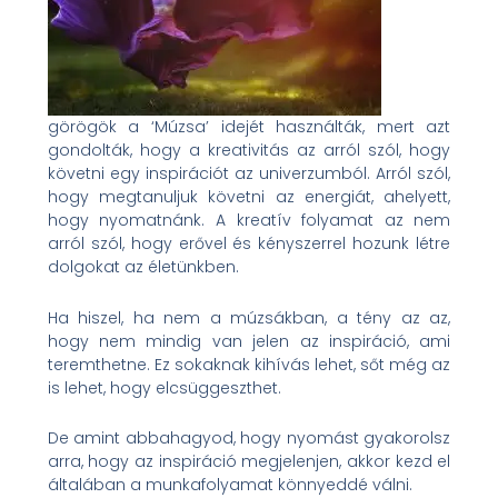
görögök a ‘Múzsa’ idejét használták, mert azt
gondolták, hogy a kreativitás az arról szól, hogy
követni egy inspirációt az univerzumból. Arról szól,
hogy megtanuljuk követni az energiát, ahelyett,
hogy nyomatnánk. A kreatív folyamat az nem
arról szól, hogy erővel és kényszerrel hozunk létre
dolgokat az életünkben.
Ha hiszel, ha nem a múzsákban, a tény az az,
hogy nem mindig van jelen az inspiráció, ami
teremthetne. Ez sokaknak kihívás lehet, sőt még az
is lehet, hogy elcsüggeszthet.
De amint abbahagyod, hogy nyomást gyakorolsz
arra, hogy az inspiráció megjelenjen, akkor kezd el
általában a munkafolyamat könnyeddé válni.