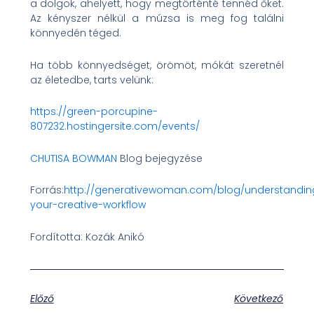
a dolgok, ahelyett, hogy megtörténté tennéd őket.
Az kényszer nélkül a múzsa is meg fog találni
könnyedén téged.
Ha több könnyedséget, örömöt, mókát szeretnél
az életedbe, tarts velünk:
https://green-porcupine-
807232.hostingersite.com/events/
CHUTISA BOWMAN
Blog bejegyzése
Forrás:
http://generativewoman.com/blog/understandin
your-creative-workflow
Fordította: Kozák Anikó
Előző
Következő