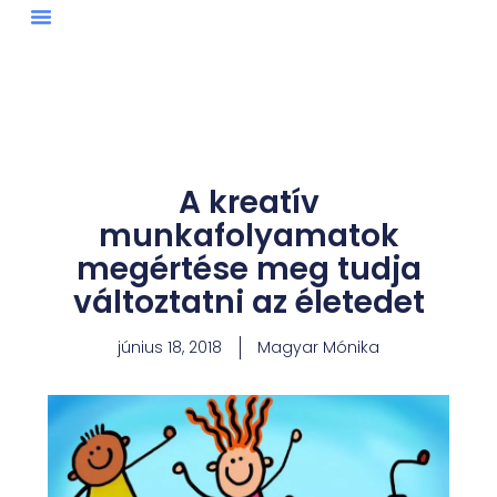
Skip
to
content
A kreatív
munkafolyamatok
megértése meg tudja
változtatni az életedet
június 18, 2018
Magyar Mónika