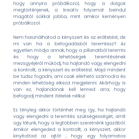
hogy annyira próbálkozol, hogy a dolgok
megtörténjenek, a kreatív folyamat beindul
magától sokkal jobba, mint amikor keményen
próbálkozol.
Nem használhatod a kényszert és az erőltetést, de
mi van ha a befogadásból teremtesz? Az
egyetlen módja annak, hogy a pillanatból teremts
és hogy a lehetőségek teremtésének
mezsgyéjéről működj, ha hajlandó vagy elengedni
a kontrollt, a kényszert és erőltetést. Majd mindent
be tudsz fogadni, ami csak elérhető számodra és
minden lehetőség elkezd megjelenni. Akárhogy is
van ez, hajlandónak kell lenned arra, hogy
befogadj mindent ítéletek nélkül.
Ez tényleg akkor történhet meg így, ha hajlandó
vagy elengedni a teremtés szükségességét, amit
úgy látunk, hogy a legtöbben szeretnénk igazából.
Amikor elengeded a kontrollt, a kényszert, akkor
kinyitottad az ajtót , hogy egy folyamatos