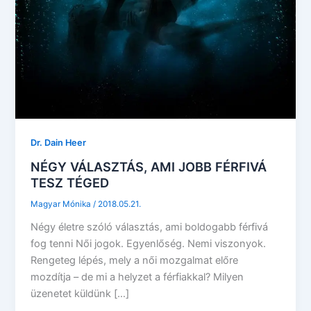
Dr. Dain Heer
NÉGY VÁLASZTÁS, AMI JOBB FÉRFIVÁ
TESZ TÉGED
Magyar Mónika
/
2018.05.21.
Négy életre szóló választás, ami boldogabb férfivá
fog tenni Női jogok. Egyenlőség. Nemi viszonyok.
Rengeteg lépés, mely a női mozgalmat előre
mozdítja – de mi a helyzet a férfiakkal? Milyen
üzenetet küldünk […]