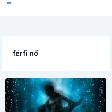
Skip
to
content
férfi nő