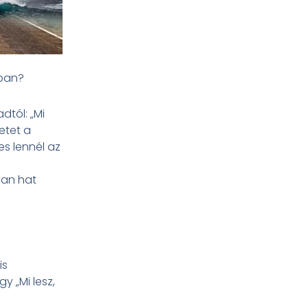
ában?
dtól: „Mi
etet a
es lennél az
yan hat
is
y „Mi lesz,