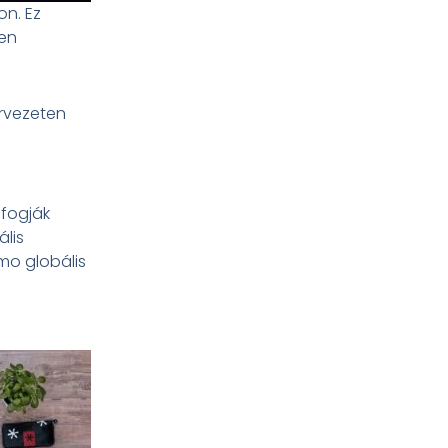
on. Ez
ben
rvezeten
 fogják
lis
mo globális