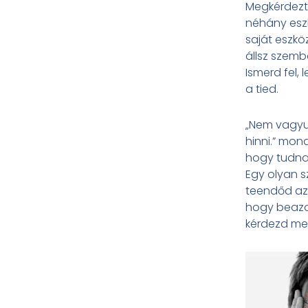
Megkérdezt
néhány esz
saját eszkö
állsz szemb
Ismerd fel, 
a tied.
„Nem vagyun
hinni.” mon
hogy tudna 
Egy olyan s
teendőd az
hogy beazon
kérdezd meg