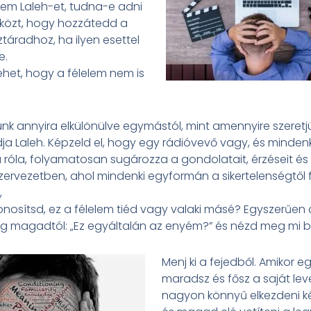
em Laleh-et, tudna-e adni
közt, hogy hozzátedd a
ztáradhoz, ha ilyen esettel
e.
lehet, hogy a félelem nem is
k annyira elkülönülve egymástól, mint amennyire szeretj
dja Laleh. Képzeld el, hogy egy rádióvevő vagy, és mindenki
róla, folyamatosan sugározza a gondolatait, érzéseit és 
zervezetben, ahol mindenki egyformán a sikertelenségtől fé
,
osítsd, ez a félelem tiéd vagy valaki másé? Egyszerűen 
 magadtól: „Ez egyáltalán az enyém?” és nézd meg mi bu
Menj ki a fejedből. Amikor e
maradsz és fősz a saját le
nagyon könnyű elkezdeni k