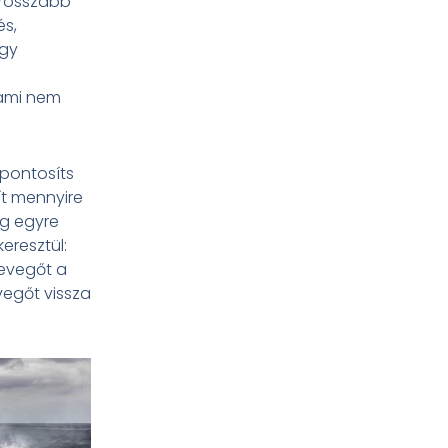
grosszabb
és,
ogy
i
 ami nem
zpontosíts
ít mennyire
eg egyre
eresztül:
levegőt a
evegőt vissza