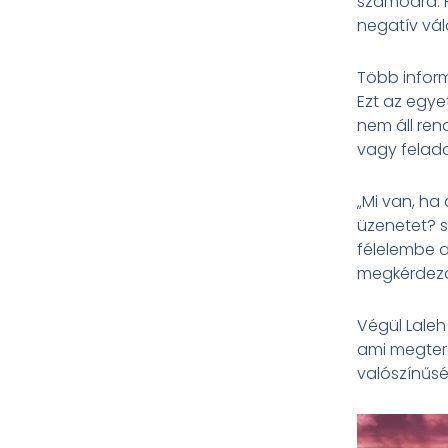
számodra. H
negatív vál
Több infor
Ezt az egye
nem áll ren
vagy felada
„Mi van, ha
üzenetet? s
félelembe 
megkérdezd,
Végül Laleh
ami megtere
valószínűsé