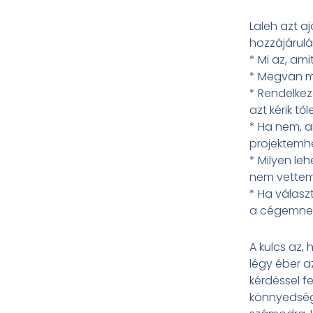
Laleh azt a
hozzájárulá
* Mi az, am
* Megvan m
* Rendelke
azt kérik tő
* Ha nem, a
projektemhe
* Milyen le
nem vettem
* Ha válasz
a cégemnek
A kulcs az,
légy éber a
kérdéssel fe
könnyedség