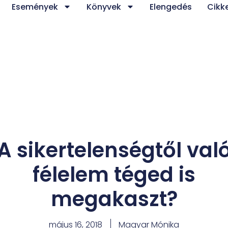
Események
Könyvek
Elengedés
Cikk
A sikertelenségtől val
félelem téged is
megakaszt?
május 16, 2018
Magyar Mónika