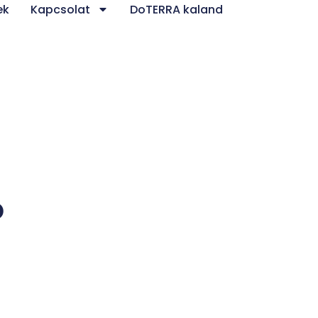
ek
Kapcsolat
DoTERRA kaland
ó