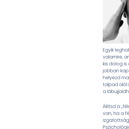
Egyik legha
valamire, a
kis dolog is
jobban kapc
helyezd mag
talpad alól 
a lábujjaid
Állítsd a „fé
van, ha a f
izgatottság
Pszichológi