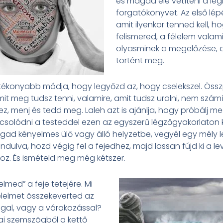
és magad elé vetíteni a le
forgatókönyvet. Az első lép
amit ilyenkor tenned kell, h
felismered, a félelem valam
olyasminek a megelőzése,
történt meg.
tékonyabb módja, hogy legyőzd az, hogy cselekszel. Öss
mit meg tudsz tenni, valamire, amit tudsz uralni, nem szám
 ez, menj és tedd meg. Laleh azt is ajánlja, hogy próbálj m
solódni a testeddel ezen az egyszerű légzőgyakorlaton k
ad kényelmes ülő vagy álló helyzetbe, vegyél egy mély 
indulva, hozd végig fel a fejedhez, majd lassan fújd ki a l
hoz. És ismételd meg még kétszer.
lelmed” a feje tetejére. Mi
élelmet összekeverted az
gal, vagy a várakozással?
ai szemszögből a kettő