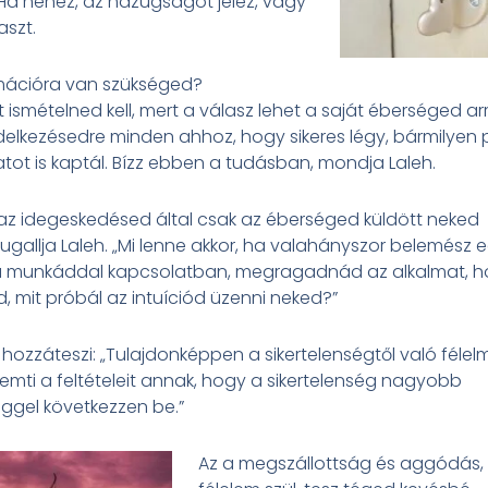
a nehéz, az hazugságot jelez, vagy
aszt.
mációra van szükséged?
t ismételned kell, mert a válasz lehet a saját éberséged ar
delkezésedre minden ahhoz, hogy sikeres légy, bármilyen p
tot is kaptál. Bízz ebben a tudásban, mondja Laleh.
 az idegeskedésed által csak az éberséged küldött neked
ugallja Laleh. „Mi lenne akkor, ha valahányszor belemész 
a munkáddal kapcsolatban, megragadnád az alkalmat, 
 mit próbál az intuíciód üzenni neked?”
 hozzáteszi: „Tulajdonképpen a sikertelenségtől való félel
mti a feltételeit annak, hogy a sikertelenség nagyobb
ggel következzen be.”
Az a megszállottság és aggódás,