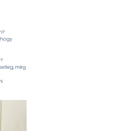
m?
ahogy
m?
esetleg, még
ni