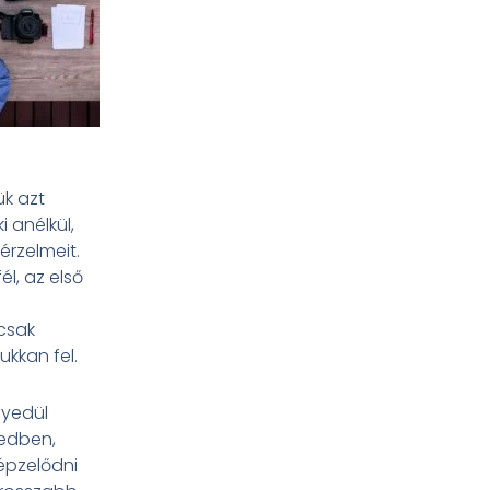
ük azt
 anélkül,
érzelmeit.
l, az első
csak
kkan fel.
gyedül
vedben,
épzelődni