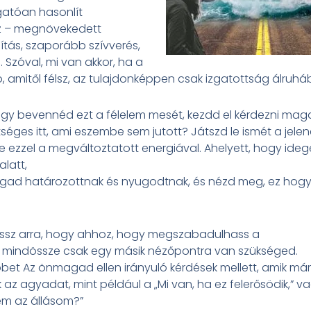
atóan hasonlít
 – megnövekedett
tás, szaporább szívverés,
. Szóval, mi van akkor, ha a
, amitől félsz, az tulajdonképpen csak izgatottság álruh
ogy bevennéd ezt a félelem mesét, kezdd el kérdezni maga
tséges itt, ami eszembe sem jutott? Játszd le ismét a jelen
e ezzel a megváltoztatott energiával. Ahelyett, hogy ideg
latt,
gad határozottnak és nyugodtnak, és nézd meg, ez hog
jössz arra, hogy ahhoz, hogy megszabadulhass a
l mindössze csak egy másik nézőpontra van szükséged.
bet Az önmagad ellen irányuló kérdések mellett, amik már
z agyadat, mint például a „Mi van, ha ez felerősödik,” vag
em az állásom?”