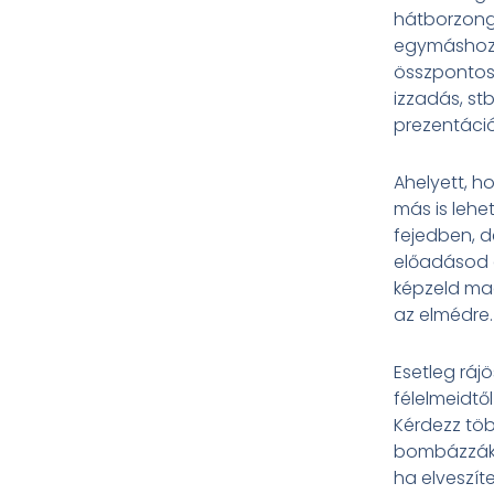
hátborzong
egymáshoz
összpontosí
izzadás, stb
prezentáció
Ahelyett, h
más is lehe
fejedben, d
előadásod a
képzeld ma
az elmédre.
Esetleg rá
félelmeidtő
Kérdezz töb
bombázzák a
ha elveszít