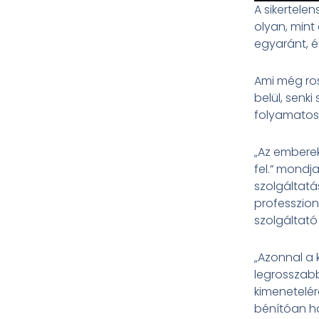
A sikertele
olyan, mint
egyaránt, é
Ami még ro
belül, senk
folyamatosa
„Az emberek
fel.” mond
szolgáltatá
professzion
szolgáltató
„Azonnal a 
legrossza
kimenetelér
bénítóan ha