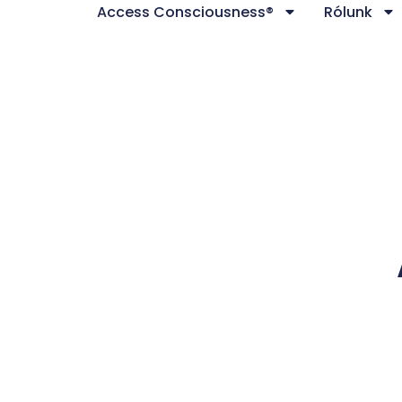
Access Consciousness®
Rólunk
Skip
to
content