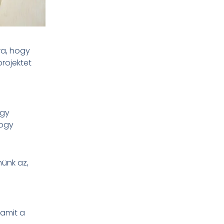
ra, hogy
rojektet
egy
hogy
münk az,
 amit a