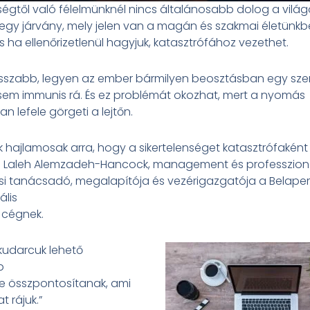
nségtől való félelmünknél nincs általánosabb dolog a világ
 egy járvány, mely jelen van a magán és szakmai életünk
s ha ellenőrizetlenül hagyjuk, katasztrófához vezethet.
sszabb, legyen az ember bármilyen beosztásban egy sze
i sem immunis rá. És ez problémát okozhat, mert a nyomás
n lefele görgeti a lejtőn.
 hajlamosak arra, hogy a sikertelenséget katasztrófaként
ja Laleh Alemzadeh-Hancock, management és professzioná
si tanácsadó, megalapítója és vezérigazgatója a Belape
ális
 cégnek.
kudarcuk lehető
bb
e összpontosítanak, ami
t rájuk.”