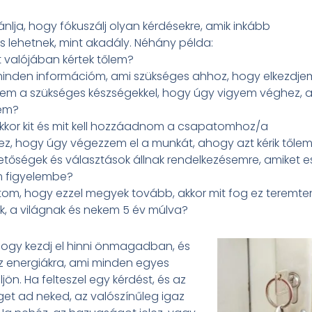
jánlja, hogy fókuszálj olyan kérdésekre, amik inkább
s lehetnek, mint akadály. Néhány példa:
it valójában kértek tőlem?
inden információm, ami szükséges ahhoz, hogy elkezdje
zem a szükséges készségekkel, hogy úgy vigyem véghez, 
lem?
kkor kit és mit kell hozzáadnom a csapatomhoz/a
z, hogy úgy végezzem el a munkát, ahogy azt kérik tőle
hetőségek és választások állnak rendelkezésemre, amiket 
 figyelembe?
tom, hogy ezzel megyek tovább, akkor mit fog ez teremte
, a világnak és nekem 5 év múlva?
 hogy kezdj el hinni önmagadban, és
z energiákra, ami minden egyes
ljön. Ha felteszel egy kérdést, és az
et ad neked, az valószínűleg igaz