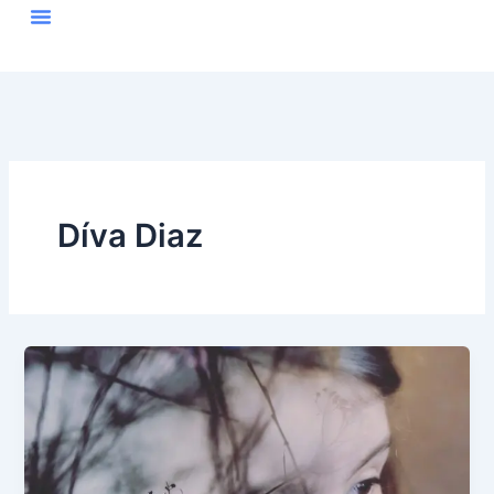
Skip
to
content
Díva Diaz