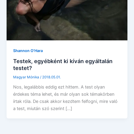
Shannon O'Hara
Testek, egyébként ki kíván egyáltalán
testet?
Magyar Mónika
/
2018.05.01.
Nos, legalábbis eddig ezt hittem. A test olyan
érdekes téma lehet, és már olyan sok témakörben
írtak róla. De csak akkor kezdtem felfogni, mire való
a test, miután szó szerint […]