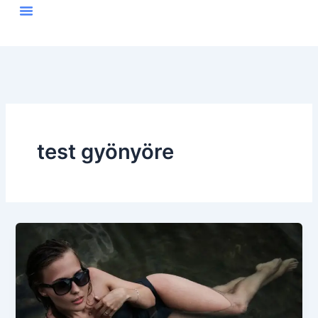
Skip
to
content
test gyönyöre