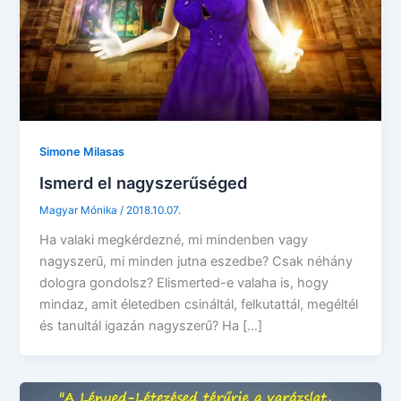
Simone Milasas
Ismerd el nagyszerűséged
Magyar Mónika
/
2018.10.07.
Ha valaki megkérdezné, mi mindenben vagy
nagyszerű, mi minden jutna eszedbe? Csak néhány
dologra gondolsz? Elismerted-e valaha is, hogy
mindaz, amit életedben csináltál, felkutattál, megéltél
és tanultál igazán nagyszerű? Ha […]