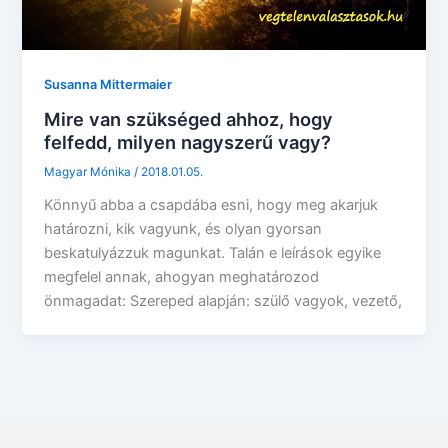
Susanna Mittermaier
Mire van szükséged ahhoz, hogy
felfedd, milyen nagyszerű vagy?
Magyar Mónika
/
2018.01.05.
Könnyű abba a csapdába esni, hogy meg akarjuk
határozni, kik vagyunk, és olyan gyorsan
beskatulyázzuk magunkat. Talán e leírások egyike
megfelel annak, ahogyan meghatározod
önmagadat: Szereped alapján: szülő vagyok, vezető,