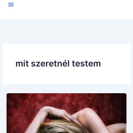
Skip
to
content
mit szeretnél testem