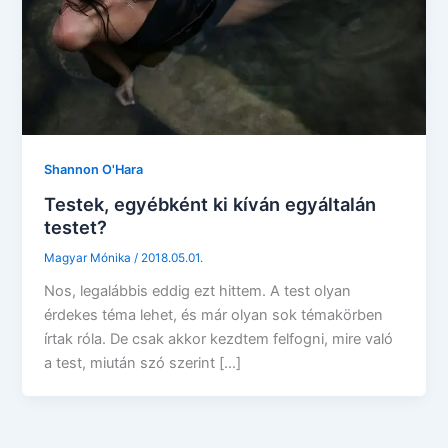
Shannon O'Hara
Testek, egyébként ki kíván egyáltalán
testet?
Magyar Mónika
/
2018.05.01.
Nos, legalábbis eddig ezt hittem. A test olyan
érdekes téma lehet, és már olyan sok témakörben
írtak róla. De csak akkor kezdtem felfogni, mire való
a test, miután szó szerint […]