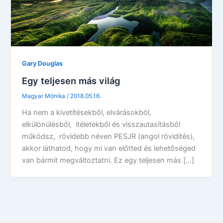
Gary Douglas
Egy teljesen más világ
Magyar Mónika
/
2018.05.16.
Ha nem a kivetítésekből, elvárásokból,
elkülönülésből, ítéletekből és visszautasításból
működsz, rövidebb néven PESJR (angol rövidítés),
akkor láthatod, hogy mi van előtted és lehetőséged
van bármit megváltoztatni. Ez egy teljesen más […]