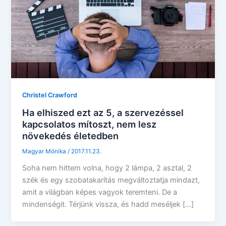
Christel Crawford
Ha elhiszed ezt az 5, a szervezéssel
kapcsolatos mítoszt, nem lesz
növekedés életedben
Magyar Mónika
/
2017.11.23.
Soha nem hittem volna, hogy 2 lámpa, 2 asztal, 2
szék és egy szobatakarítás megváltoztatja mindazt,
amit a világban képes vagyok teremteni. De a
mindenségit. Térjünk vissza, és hadd meséljek […]