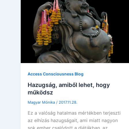
Access Consciousness Blog
Hazugság, amiből lehet, hogy
működsz
Magyar Mónika
/
2017.11.28.
Ez a valóság hatalmas mértékben terjeszti
az elhízás hazugságait, ami miatt nagyon
sok ember csalódott a diétákban, az