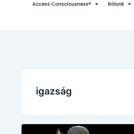
Access Consciousness®
Rólunk
Skip
to
content
igazság