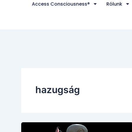
Access Consciousness®
Rólunk
Skip
to
content
hazugság