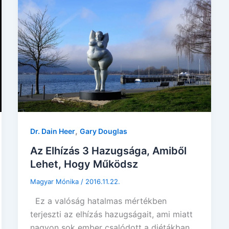
,
Dr. Dain Heer
Gary Douglas
Az Elhízás 3 Hazugsága, Amiből
Lehet, Hogy Működsz
Magyar Mónika
/
2016.11.22.
Ez a valóság hatalmas mértékben
terjeszti az elhízás hazugságait, ami miatt
nagyon sok ember csalódott a diétákban,