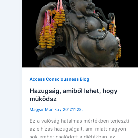
Access Consciousness Blog
Hazugság, amiből lehet, hogy
működsz
Magyar Mónika
/
2017.11.28.
Ez a valóság hatalmas mértékben terjeszti
az elhízás hazugságait, ami miatt nagyon
sok ember csalódott a diétákban, az