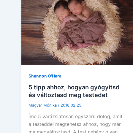
Shannon O'Hara
5 tipp ahhoz, hogyan gyógyítsd
és változtasd meg testedet
Magyar Mónika
/
2018.02.25.
Íme 5 varázslatosan egyszerű dolog, amit
a testeddel megtehetsz ahhoz, hogy már
ma megváltoztasd. A test néhány olyan