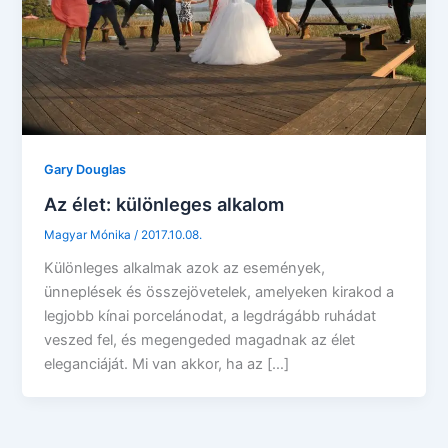
Gary Douglas
Az élet: különleges alkalom
Magyar Mónika
/
2017.10.08.
Különleges alkalmak azok az események,
ünneplések és összejövetelek, amelyeken kirakod a
legjobb kínai porcelánodat, a legdrágább ruhádat
veszed fel, és megengeded magadnak az élet
eleganciáját. Mi van akkor, ha az […]