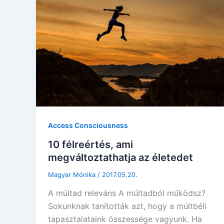
Access Consciousness
10 félreértés, ami
megváltoztathatja az életedet
Magyar Mónika
/
2017.05.20.
A múltad releváns A múltadból működsz?
Sokunknak tanították azt, hogy a múltbéli
tapasztalataink összessége vagyunk. Ha