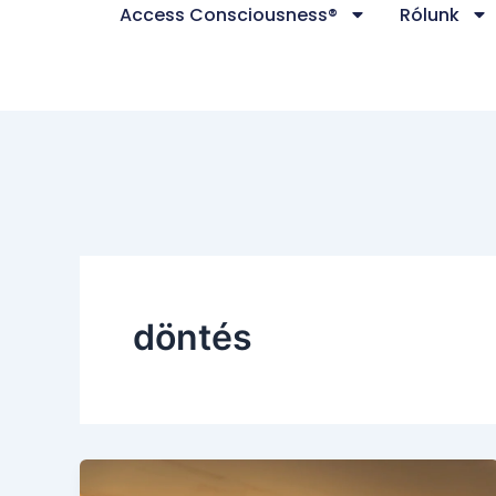
Access Consciousness®
Rólunk
Skip
to
content
döntés