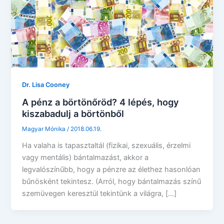
Dr. Lisa Cooney
A pénz a börtönőröd? 4 lépés, hogy
kiszabadulj a börtönből
Magyar Mónika
/
2018.06.19.
Ha valaha is tapasztaltál (fizikai, szexuális, érzelmi
vagy mentális) bántalmazást, akkor a
legvalószínűbb, hogy a pénzre az élethez hasonlóan
bűnösként tekintesz. (Arról, hogy bántalmazás színű
szemüvegen keresztül tekintünk a világra, […]