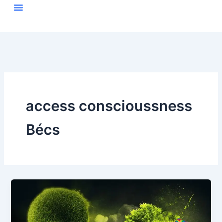
Skip
to
content
access conscioussness
Bécs