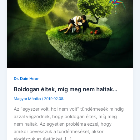
Dr. Dain Heer
Boldogan éltek, míg meg nem haltak…
Magyar Mónika
/
2019.02.08.
Az “egyszer volt, hol nem volt” tündérmesék mindig
azzal végződnek, hogy boldogan éltek, míg meg
nem haltak. Az egyetlen probléma ezzel, hogy
amikor bevesszük a tündérmeséket, akkor
elodázzuk az életünket, […]