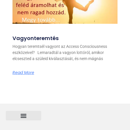
Vagyonteremtés
Hogyan teremtsél vagyont az Access Consciousness
eszközeivel? Lemaradtál a vagyon lottóról, amikor
elcseszted a szüleid kiválasztását, és nem mágnás
Read More
Általános Szerződési és Felhasználási feltételek
FONTOS INFORMÁCIÓ
Adatvédelmi tájékoztató nyilatkozat