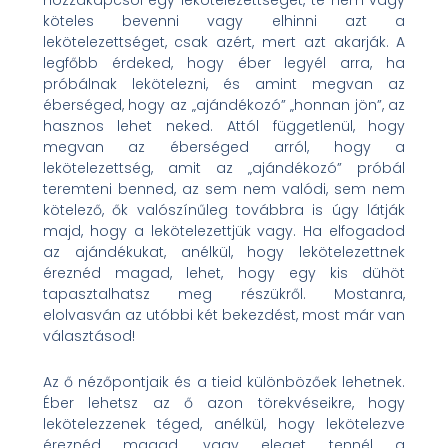
hozzákapcsol egy lekötelezettséget, te nem vagy
köteles bevenni vagy elhinni azt a
lekötelezettséget, csak azért, mert azt akarják. A
legfőbb érdeked, hogy éber legyél arra, ha
próbálnak lekötelezni, és amint megvan az
éberséged, hogy az „ajándékozó” „honnan jön”, az
hasznos lehet neked. Attól függetlenül, hogy
megvan az éberséged arról, hogy a
lekötelezettség, amit az „ajándékozó” próbál
teremteni benned, az sem nem valódi, sem nem
kötelező, ők valószínűleg továbbra is úgy látják
majd, hogy a lekötelezettjük vagy. Ha elfogadod
az ajándékukat, anélkül, hogy lekötelezettnek
éreznéd magad, lehet, hogy egy kis dühöt
tapasztalhatsz meg részükről. Mostanra,
elolvasván az utóbbi két bekezdést, most már van
választásod!
Az ő nézőpontjaik és a tieid különbözőek lehetnek.
Éber lehetsz az ő azon törekvéseikre, hogy
lekötelezzenek téged, anélkül, hogy lekötelezve
éreznéd magad, vagy eleget tennél a