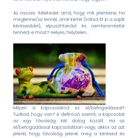
Az összes ítéletedet arról, hogy mit jelentene, ha
meglenne/az lennél, amit kértél (töltsd itt ki a saját
kéréseiddel), elpusztítanád és nemteremtetté
tennéd-e most? Helyes, helytelen…
Milyen a kapcsolatod ez el/befogadással?
Tudtad, hogy van? A definíció szerint, a kapcsolat
az egy távolság két dolog között. Ha az
el/befogadással kapcsolatban vagy, akkor az azt
jelenti, hogy távolság jelenik meg a kérésed és