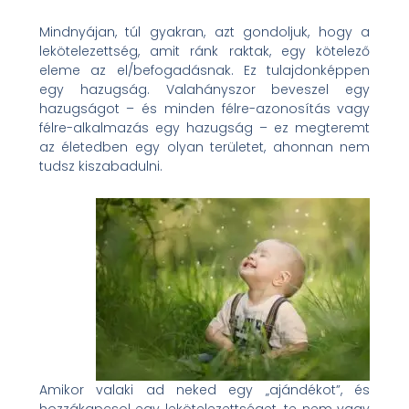
Mindnyájan, túl gyakran, azt gondoljuk, hogy a
lekötelezettség, amit ránk raktak, egy kötelező
eleme az el/befogadásnak. Ez tulajdonképpen
egy hazugság. Valahányszor beveszel egy
hazugságot – és minden félre-azonosítás vagy
félre-alkalmazás egy hazugság – ez megteremt
az életedben egy olyan területet, ahonnan nem
tudsz kiszabadulni.
Amikor valaki ad neked egy „ajándékot”, és