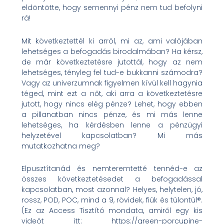
eldöntötte, hogy semennyi pénz nem tud befolyni
rá!
Mit következtettél ki arról, mi az, ami valójában
lehetséges a befogadás birodalmában? Ha kérsz,
de már következtetésre jutottál, hogy az nem
lehetséges, tényleg fel tud-e bukkanni számodra?
Vagy az univerzumnak figyelmen kívül kell hagynia
téged, mint ezt a nőt, aki arra a következtetésre
jutott, hogy nincs elég pénze? Lehet, hogy ebben
a pillanatban nincs pénze, és mi más lenne
lehetséges, ha kérdésben lenne a pénzügyi
helyzetével kapcsolatban? Mi más
mutatkozhatna meg?
Elpusztítanád és nemteremtetté tennéd-e az
összes következtetésedet a befogadással
kapcsolatban, most azonnal? Helyes, helytelen, jó,
rossz, POD, POC, mind a 9, rövidek, fiúk és túlontúl®.
(Ez az Access Tisztító mondata, amiről egy kis
videót itt: https://green-porcupine-