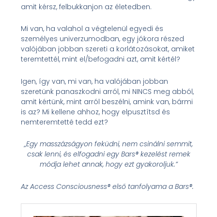
amit kérsz, felbukkanjon az életedben.
Mi van, ha valahol a végtelenül egyedi és
személyes univerzumodban, egy jókora részed
valójában jobban szereti a korlátozásokat, amiket
teremtettél, mint el/befogadni azt, amit kértél?
Igen, így van, mi van, ha valójában jobban
szeretünk panaszkodni arról, mi NINCS meg abból,
amit kértünk, mint arról beszélni, amink van, bármi
is az? Mi kellene ahhoz, hogy elpusztítsd és
nemteremtetté tedd ezt?
„Egy masszázságyon feküdni, nem csinálni semmit,
csak lenni, és elfogadni egy Bars® kezelést remek
módja lehet annak, hogy ezt gyakoroljuk.”
Az Access Consciousness® első tanfolyama a Bars®.