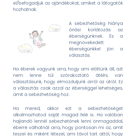
el/befogadjuk az ajándékokat, amiket a látogatók
hozhatnak.
A sebezhetőség hiánya
óriási korlátozás az
éberségünknek. És a
megnövekedett
éberségünkkel jön a
választás.
Ha éberek vagyunk arra, hogy ami előttünk áll, azt
nem lenne túl szórakoztató átélni, van
választásunk, hogy elmozduljunk arról az útról. Ez
a választás csak azzal az éberséggel lehetséges,
amit a sebezhetőség hoz.
Ha mered, akkor ezt a sebezhetőséget
alkalmazhatod saját magad felé is. Ha valóban
hajlandó lennél sebezhetőnek lenni önmagaddal,
éberré válhatnál arra, hogy pontosan mi az, amit
teszel és miként létezel, ami távol tart attól, hogy