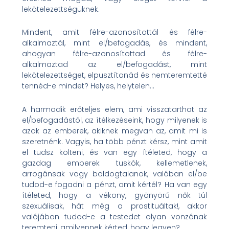
lekötelezettségüknek.
Mindent, amit félre-azonosítottál és félre-
alkalmaztál, mint el/befogadás, és mindent,
ahogyan félre-azonosítottad és félre-
alkalmaztad az el/befogadást, mint
lekötelezettséget, elpusztítanád és nemteremtetté
tennéd-e mindet? Helyes, helytelen…
A harmadik erőteljes elem, ami visszatarthat az
el/befogadástól, az ítélkezéseink, hogy milyenek is
azok az emberek, akiknek megvan az, amit mi is
szeretnénk. Vagyis, ha több pénzt kérsz, mint amit
el tudsz költeni, és van egy ítéleted, hogy a
gazdag emberek tuskók, kellemetlenek,
arrogánsak vagy boldogtalanok, valóban el/be
tudod-e fogadni a pénzt, amit kértél? Ha van egy
ítéleted, hogy a vékony, gyönyörű nők túl
szexuálisak, hát még a prostituáltak!, akkor
valójában tudod-e a testedet olyan vonzónak
teremteni, amilyennek kérted, hogy legyen?