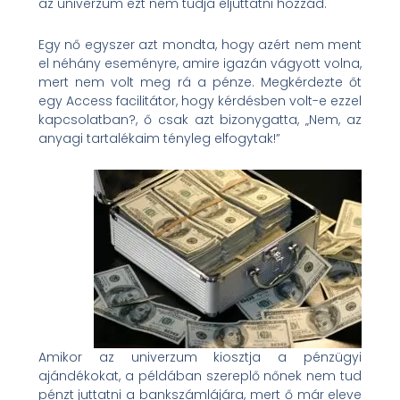
az univerzum ezt nem tudja eljuttatni hozzád.
Egy nő egyszer azt mondta, hogy azért nem ment
el néhány eseményre, amire igazán vágyott volna,
mert nem volt meg rá a pénze. Megkérdezte őt
egy Access facilitátor, hogy kérdésben volt-e ezzel
kapcsolatban?, ő csak azt bizonygatta, „Nem, az
anyagi tartalékaim tényleg elfogytak!”
Amikor az univerzum kiosztja a pénzügyi
ajándékokat, a példában szereplő nőnek nem tud
pénzt juttatni a bankszámlájára, mert ő már eleve