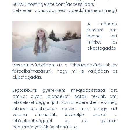
807232.hostingersite.com/access-bars-
debrecen-consciousness-videok/ nézhetsz meg.)
A második
tényező, ami
benne tart
minket az
el/befogadás
visszautasításában, az a félreazonosításunk és
félrealkalmazásunk, hogy mi is valójában az
el/befogadás.
Legtöbbünk gyerekként megtapasztalta azt,
amikor olyan „ajándékot” adtak nekünk, ami
lekötelezettséggel járt. Sokkal éberebben és még
inkább pszichikusan létezve, mint ahogy azt
valaha elismertük, érzékeljük azokat a
lekötelezettségeket és ezt gyakran
nehezményezzük és ellenállunk.