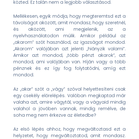
közted. Ez talán nem a legjobb választásod.
Mellékesen, egyik módja, hogy megteremtsd ezt a
távolságot aközött, amit mondasz, hogy szeretnél,
és aközött, ami megjelenik, az a
nyelvhasználatodon múlik. Amikor például az
„akarom” szót használod, az igazságot mondod.
„Akarom” valójában azt jelenti „hiányzik valami”.
Amikor azt mondod, „több pénzt akarok”, azt
mondod, ami valójában van. Híján vagy a több
pénznek és ez így fog folytatódni, amíg ezt
mondod.
Az „akar” szót a „vágy” szóval helyettesíteni csak
egy csekély előrelépés. Valóban megkaptad már
valaha azt, amire vágytál, vagy a vágyaid mindig
valahol a jövőben vannak, mindig remélve, de
soha meg nem érkezve az életedbe?
Az első lépés ahhoz, hogy megváltoztasd ezt a
helyzetet, hogy megváltoztatod, amit mondasz.