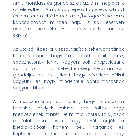
Amit mondasz és gondolsz, az az, ami megjelenik
az életedben. A második lépés, hogy elpusztítod
és nemteremtetté teszed az el/befogadással való
kapcsolatodat minden nap. Ez sok esetben
csodákat hoz létre. Hajlandó vagy te lenni az
egyik?
Az utolsó lépés a visszautasítás tehervonatának
kisiklatásában, hogy megkapd, amit kérsz,
sebezhetőnek lenni. Nagyon sok elképzelésünk
van arról, mi a sebezhetőség. Gyakran azt
gondoljuk, ez azt jelenti, hogy védelem nélkül
vagyunk, és hogy mindenféle bántalmazásnak
vagyunk kitéve.
A sebezhetőség azt jelenti, hogy feladjuk a
falainkat, melyek valaha arra voltak, hogy
megvédjenek minket. De mint a kastély falai, azok
a falak nem csak hogy kívül tartják a
betolakodókat, hanem belül tartanak és
képtelenné tesznek minket arra is, hogy