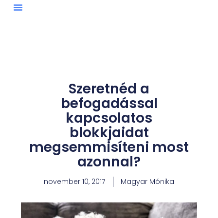
Skip
to
content
Szeretnéd a
befogadással
kapcsolatos
blokkjaidat
megsemmisíteni most
azonnal?
november 10, 2017
Magyar Mónika