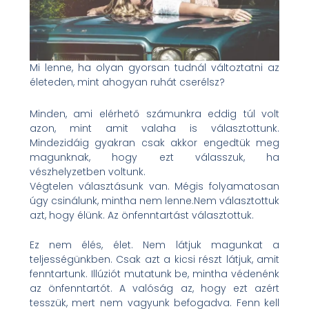
Mi lenne, ha olyan gyorsan tudnál változtatni az
életeden, mint ahogyan ruhát cserélsz?
Minden, ami elérhető számunkra eddig túl volt
azon, mint amit valaha is választottunk.
Mindezidáig gyakran csak akkor engedtük meg
magunknak, hogy ezt válasszuk, ha
vészhelyzetben voltunk.
Végtelen választásunk van. Mégis folyamatosan
úgy csinálunk, mintha nem lenne.Nem választottuk
azt, hogy élünk. Az önfenntartást választottuk.
Ez nem élés, élet. Nem látjuk magunkat a
teljességünkben. Csak azt a kicsi részt látjuk, amit
fenntartunk. Illúziót mutatunk be, mintha védenénk
az önfenntartót. A valóság az, hogy ezt azért
tesszük, mert nem vagyunk befogadva. Fenn kell