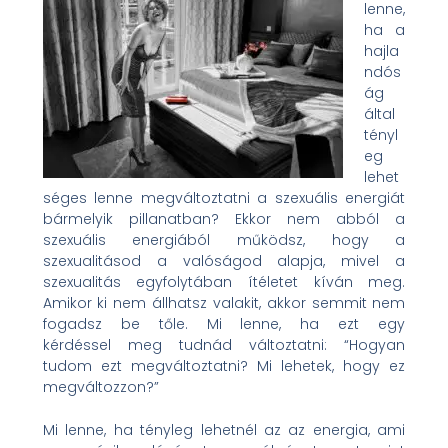
lenne,
ha a
hajla
ndós
ág
által
tényl
eg
lehet
séges lenne megváltoztatni a szexuális energiát
bármelyik pillanatban? Ekkor nem abból a
szexuális energiából működsz, hogy a
szexualitásod a valóságod alapja, mivel a
szexualitás egyfolytában ítéletet kíván meg.
Amikor ki nem állhatsz valakit, akkor semmit nem
fogadsz be tőle. Mi lenne, ha ezt egy
kérdéssel meg tudnád változtatni: “Hogyan
tudom ezt megváltoztatni? Mi lehetek, hogy ez
megváltozzon?”
Mi lenne, ha tényleg lehetnél az az energia, ami