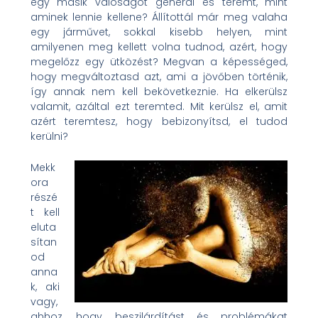
egy másik valóságot generál és teremt, mint
aminek lennie kellene? Állítottál már meg valaha
egy járművet, sokkal kisebb helyen, mint
amilyenen meg kellett volna tudnod, azért, hogy
megelőzz egy ütközést? Megvan a képességed,
hogy megváltoztasd azt, ami a jövőben történik,
így annak nem kell bekövetkeznie. Ha elkerülsz
valamit, azáltal ezt teremted. Mit kerülsz el, amit
azért teremtesz, hogy bebizonyítsd, el tudod
kerülni?
Mekk
ora
részé
t kell
eluta
sítan
od
anna
k, aki
vagy,
ahhoz, hogy beszilárdítást és problémákat