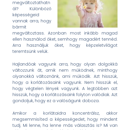
megváltoztathatn
ál? Különböző
képességeid
vannak arra, hogy
bármit
megváltoztass. Azonban most inkább magad
ellen használod őket, semhogy magadért tennéd.
Arra használjuk őket, hogy képzeletvilágot
teremtsünk velük.
Hajlandóak vagyunk arra, hogy olyan dolgokká
változzunk át, amik nem működnek, minthogy
olyanokká változnánk, ami működik. Azt hisszük,
hogy a korlátozásaink vagyunk. Nem hisszük el,
hogy végtelen lények vagyunk. A legtöbben azt
hisszük, hogy a korlátozásaink folyton valódiak. Azt
gondoljuk, hogy ez a valóságunk doboza.
Amikor a korlátaidra koncentrálsz, akkor
megsemmisíted a képességedet, hogy mindent
tudj. Mi lenne, ha lenne más választás is? Mi van