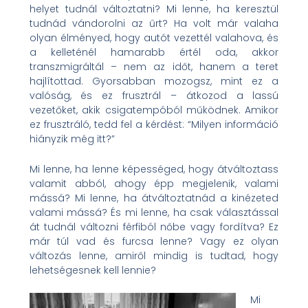
helyet tudnál változtatni? Mi lenne, ha keresztül
tudnád vándorolni az űrt? Ha volt már valaha
olyan élményed, hogy autót vezettél valahova, és
a kelleténél hamarabb értél oda, akkor
transzmigráltál – nem az időt, hanem a teret
hajlítottad. Gyorsabban mozogsz, mint ez a
valóság, és ez frusztrál – átkozod a lassú
vezetőket, akik csigatempóból működnek. Amikor
ez frusztráló, tedd fel a kérdést: “Milyen információ
hiányzik még itt?”
Mi lenne, ha lenne képességed, hogy átváltoztass
valamit abból, ahogy épp megjelenik, valami
mássá? Mi lenne, ha átváltoztatnád a kinézeted
valami mássá? És mi lenne, ha csak választással
át tudnál változni férfiból nőbe vagy fordítva? Ez
már túl vad és furcsa lenne? Vagy ez olyan
változás lenne, amiről mindig is tudtad, hogy
lehetségesnek kell lennie?
Mi