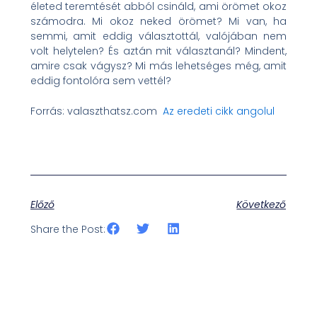
életed teremtését abból csináld, ami örömet okoz
számodra. Mi okoz neked örömet? Mi van, ha
semmi, amit eddig választottál, valójában nem
volt helytelen? És aztán mit választanál? Mindent,
amire csak vágysz? Mi más lehetséges még, amit
eddig fontolóra sem vettél?
Forrás: valaszthatsz.com
Az eredeti cikk angolul
Előző
Következő
Share the Post: