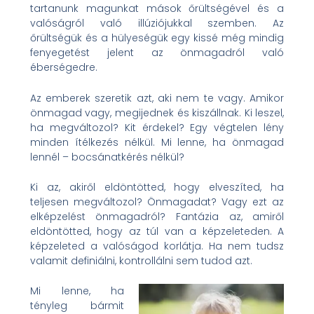
tartanunk magunkat mások őrültségével és a
valóságról való illúziójukkal szemben. Az
őrültségük és a hülyeségük egy kissé még mindig
fenyegetést jelent az önmagadról való
éberségedre.
Az emberek szeretik azt, aki nem te vagy. Amikor
önmagad vagy, megijednek és kiszállnak. Ki leszel,
ha megváltozol? Kit érdekel? Egy végtelen lény
minden ítélkezés nélkül. Mi lenne, ha önmagad
lennél – bocsánatkérés nélkül?
Ki az, akiről eldöntötted, hogy elveszíted, ha
teljesen megváltozol? Önmagadat? Vagy ezt az
elképzelést önmagadról? Fantázia az, amiről
eldöntötted, hogy az túl van a képzeleteden. A
képzeleted a valóságod korlátja. Ha nem tudsz
valamit definiálni, kontrollálni sem tudod azt.
Mi lenne, ha
tényleg bármit