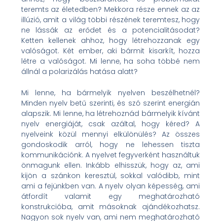
teremts az életedben? Mekkora része ennek az az
illúzió, amit a világ többi részének teremtesz, hogy
ne lássák az erődet és a potencialitásodat?
Ketten kellenek ahhoz, hogy létrehozzanak egy
valóságot. Két ember, aki bármit kisarkít, hozza
létre a valóságot. Mi lenne, ha soha többé nem
állnál a polarizálás hatása alatt?
Mi lenne, ha bármelyik nyelven beszélhetnél?
Minden nyelv betű szerinti, és szó szerint energián
alapszik. Mi lenne, ha létrehoznád bármelyik kívánt
nyelv energiáját, csak azáltal, hogy kéred? A
nyelveink közül mennyi elkülönülés? Az összes
gondoskodik arról, hogy ne lehessen tiszta
kommunikációnk. A nyelvet fegyverként használtuk
önmagunk ellen. Inkább elhisszük, hogy az, ami
kijön a szánkon keresztül, sokkal valódibb, mint
ami a fejünkben van. A nyelv olyan képesség, ami
átfordít valamit egy meghatározható
konstrukcióba, amit másoknak ajándékozhatsz.
Nagyon sok nyelv van, ami nem meghatározható