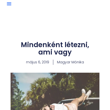
Skip
to
Access Consciousness®
content
Mindenként létezni,
ami vagy
május 6, 2019
Magyar Mónika