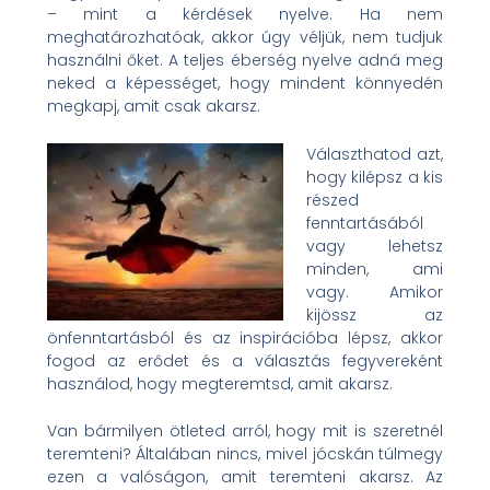
– mint a kérdések nyelve. Ha nem
meghatározhatóak, akkor úgy véljük, nem tudjuk
használni őket. A teljes éberség nyelve adná meg
neked a képességet, hogy mindent könnyedén
megkapj, amit csak akarsz.
Választhatod azt,
hogy kilépsz a kis
részed
fenntartásából
vagy lehetsz
minden, ami
vagy. Amikor
kijössz az
önfenntartásból és az inspirációba lépsz, akkor
fogod az erődet és a választás fegyvereként
használod, hogy megteremtsd, amit akarsz.
Van bármilyen ötleted arról, hogy mit is szeretnél
teremteni? Általában nincs, mivel jócskán túlmegy
ezen a valóságon, amit teremteni akarsz. Az