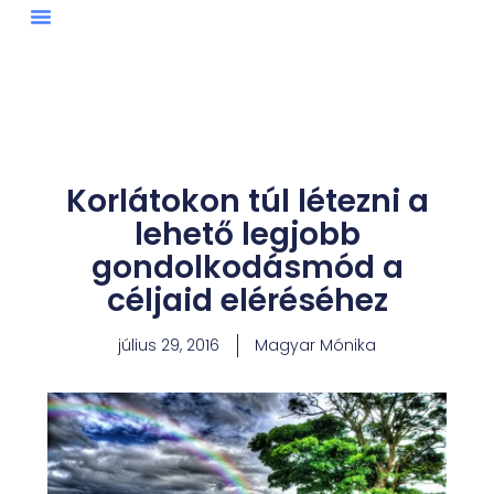
Skip
to
content
Korlátokon túl létezni a
lehető legjobb
gondolkodásmód a
céljaid eléréséhez
július 29, 2016
Magyar Mónika