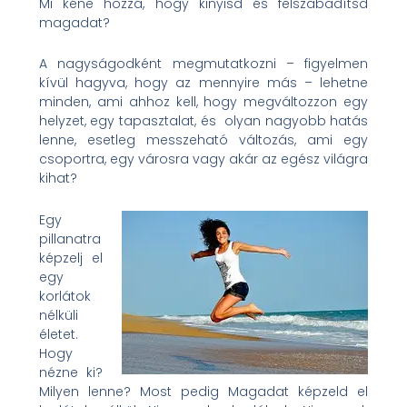
Mi kéne hozzá, hogy kinyisd és felszabadítsd
magadat?
A nagyságodként megmutatkozni – figyelmen
kívül hagyva, hogy az mennyire más – lehetne
minden, ami ahhoz kell, hogy megváltozzon egy
helyzet, egy tapasztalat, és olyan nagyobb hatás
lenne, esetleg messzeható változás, ami egy
csoportra, egy városra vagy akár az egész világra
kihat?
Egy
pillanatra
képzelj el
egy
korlátok
nélküli
életet.
Hogy
nézne ki?
Milyen lenne? Most pedig Magadat képzeld el