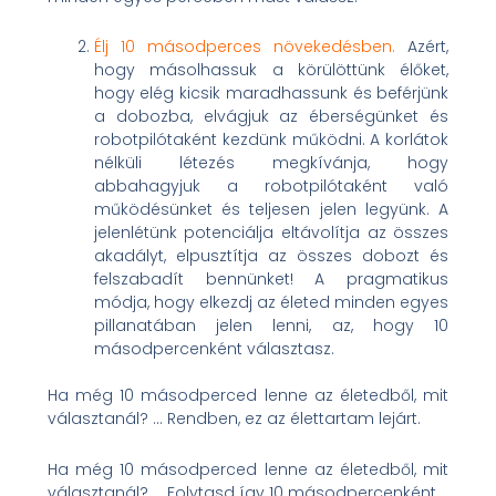
Élj 10 másodperces növekedésben.
Azért,
hogy másolhassuk a körülöttünk élőket,
hogy elég kicsik maradhassunk és beférjünk
a dobozba, elvágjuk az éberségünket és
robotpilótaként kezdünk működni. A korlátok
nélküli létezés megkívánja, hogy
abbahagyjuk a robotpilótaként való
működésünket és teljesen jelen legyünk. A
jelenlétünk potenciálja eltávolítja az összes
akadályt, elpusztítja az összes dobozt és
felszabadít bennünket! A pragmatikus
módja, hogy elkezdj az életed minden egyes
pillanatában jelen lenni, az, hogy 10
másodpercenként választasz.
Ha még 10 másodperced lenne az életedből, mit
választanál? … Rendben, ez az élettartam lejárt.
Ha még 10 másodperced lenne az életedből, mit
választanál? … Folytasd így 10 másodpercenként.