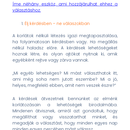
Íme néhány eszköz, ami hozzájárulhat ehhez a
választáshoz:
Élj kérdésben – ne válaszokban
A korlátok nélküli létezés igazi megtapasztalása,
ha folyamatosan kérdésben vagy. Ha megállás
nélkül haladsz előre. A kérdések lehetőségeket
hoznak létre, és olyan ajtókat nyitnak ki, amik
egyébként rejtve vagy zárva vannak.
„Mi egyéb lehetséges? Mi mást választhatok itt,
ami még soha nem jutott eszembe? Mi a jó,
helyes, megfelelő ebben, amit nem veszek észre?”
A kérdések átvezetnek bennünket az elménk
korlátozásain a lehetőségek birodalmába.
Mindenen átvisznek, amiről azt gondoltuk, hogy
megállíthat vagy visszatarthat minket, és
megadják a választást, hogy minden egyes nap
minden egyes percében mást válassz.