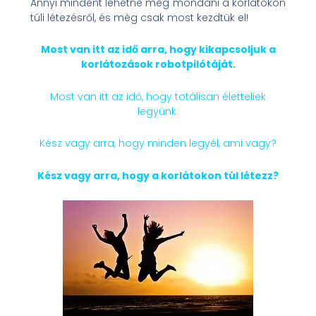
Annyi mindent lehetne még mondani a korlátokon
túli létezésről, és még csak most kezdtük el!
Most van itt az idő arra, hogy kikapcsoljuk a
korlátozások robotpilótáját.
Most van itt az idő, hogy totálisan életteliek
legyünk.
Kész vagy arra, hogy minden legyél, ami vagy?
Kész vagy arra, hogy a korlátokon túl létezz?