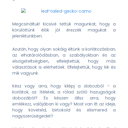
Megcsináltuk! Kicsivé tettük magunkat, hogy a
körülöttünk élők jól érezzék magukat a
jelenlétünkben.
Azután, hogy olyan sokáig éltünk a korlátozásban,
az elhatárolódásban, a szabályokban és az
elszigeteltségben, elfelejtettük, hogy más
választások is elérhetőek. Elfelejtettük, hogy kik és
mik vagyunk.
Kész vagy arra, hogy kilépj a dobozból – a
korlátok, az ítéletek, a rólad szóló hazugságok
dobozából? És készen állsz arra, hogy
emlékezz, valójában ki vagy? Most van itt az ideje,
hogy követeld, birtokold és elismered a
nagyszerűségedet?