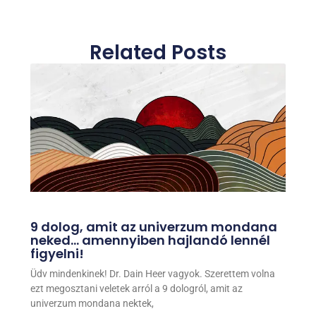
Related Posts
9 dolog, amit az univerzum mondana
neked… amennyiben hajlandó lennél
figyelni!
Üdv mindenkinek! Dr. Dain Heer vagyok. Szerettem volna
ezt megosztani veletek arról a 9 dologról, amit az
univerzum mondana nektek,