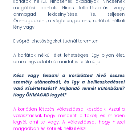
korlátok nélkül. Nincsenek akadályok. Nincsenek
megállási pontok. Nincs feltartóztatás vagy
önmagad lekicsinyítése. Te, teljesen
Önmagadként, a végtelen, potens, korlátok nélküli
lény vagy.
Elsöprő lehetőségeket tudnál teremteni.
A korlátok nélküli élet lehetséges. Egy olyan élet,
ami a legvadabb álmaidat is felülmúlja.
Kész vagy feladni a körülötted lévő összes
személy utánozását, és így a beilleszkedéssel
való kísérletezést? Hajlandó lennél különbözni?
Hogy ÖNMAGAD legyél?
A korlátlan létezés választással kezdődik. Azzal a
választással, hogy mindent birtokolj, és minden
legyél, ami te vagy. A választással, hogy hiszel
magadban és kötelek nélkül élsz!