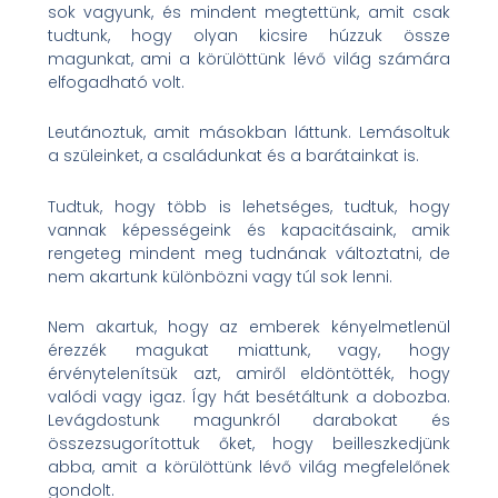
sok vagyunk, és mindent megtettünk, amit csak
tudtunk, hogy olyan kicsire húzzuk össze
magunkat, ami a körülöttünk lévő világ számára
elfogadható volt.
Leutánoztuk, amit másokban láttunk. Lemásoltuk
a szüleinket, a családunkat és a barátainkat is.
Tudtuk, hogy több is lehetséges, tudtuk, hogy
vannak képességeink és kapacitásaink, amik
rengeteg mindent meg tudnának változtatni, de
nem akartunk különbözni vagy túl sok lenni.
Nem akartuk, hogy az emberek kényelmetlenül
érezzék magukat miattunk, vagy, hogy
érvénytelenítsük azt, amiről eldöntötték, hogy
valódi vagy igaz. Így hát besétáltunk a dobozba.
Levágdostunk magunkról darabokat és
összezsugorítottuk őket, hogy beilleszkedjünk
abba, amit a körülöttünk lévő világ megfelelőnek
gondolt.