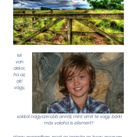
Mi
van
akkor,
ha az,
aki
vagy,
sokkal
nagyszerűbb annál,
mint amit te vagy bárki
más valaha is elismert?
Higgy magadban, mert az igazság az, hogy megvan