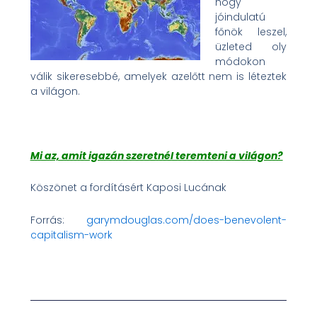
hogy
jóindulatú
főnök leszel,
üzleted oly
módokon
válik sikeresebbé, amelyek azelőtt nem is léteztek
a világon.
Mi az, amit igazán szeretnél teremteni a világon?
Köszönet a fordításért Kaposi Lucának
Forrás:
garymdouglas.com/does-benevolent-
capitalism-work