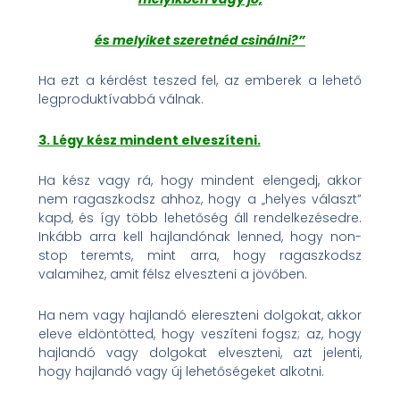
és melyiket szeretnéd csinálni?”
Ha ezt a kérdést teszed fel, az emberek a lehető
legproduktívabbá válnak.
3. Légy kész mindent elveszíteni.
Ha kész vagy rá, hogy mindent elengedj, akkor
nem ragaszkodsz ahhoz, hogy a „helyes választ”
kapd, és így több lehetőség áll rendelkezésedre.
Inkább arra kell hajlandónak lenned, hogy non-
stop teremts, mint arra, hogy ragaszkodsz
valamihez, amit félsz elveszteni a jövőben.
Ha nem vagy hajlandó elereszteni dolgokat, akkor
eleve eldöntötted, hogy veszíteni fogsz; az, hogy
hajlandó vagy dolgokat elveszteni, azt jelenti,
hogy hajlandó vagy új lehetőségeket alkotni.