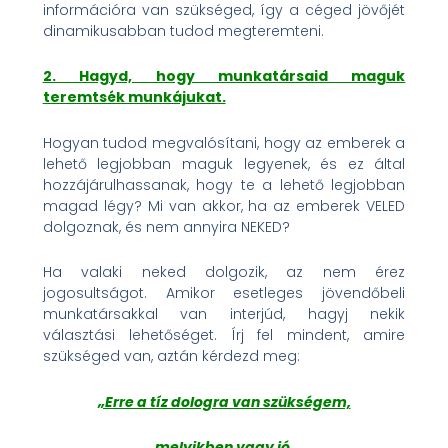
információra van szükséged, így a céged jövőjét
dinamikusabban tudod megteremteni.
2. Hagyd, hogy munkatársaid maguk
teremtsék munkájukat.
Hogyan tudod megvalósítani, hogy az emberek a
lehető legjobban maguk legyenek, és ez által
hozzájárulhassanak, hogy te a lehető legjobban
magad légy? Mi van akkor, ha az emberek VELED
dolgoznak, és nem annyira NEKED?
Ha valaki neked dolgozik, az nem érez
jogosultságot. Amikor esetleges jövendőbeli
munkatársakkal van interjúd, hagyj nekik
választási lehetőséget. Írj fel mindent, amire
szükséged van, aztán kérdezd meg:
„Erre a tíz dologra van szükségem,
melyikben vagy jó,