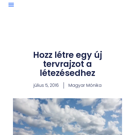
Skip
to
content
Hozz létre egy új
tervrajzot a
létezésedhez
július 5, 2016
Magyar Mónika