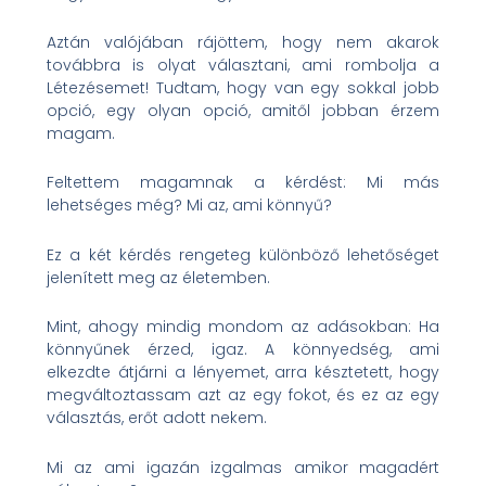
Aztán valójában rájöttem, hogy nem akarok
továbbra is olyat választani, ami rombolja a
Létezésemet! Tudtam, hogy van egy sokkal jobb
opció, egy olyan opció, amitől jobban érzem
magam.
Feltettem magamnak a kérdést: Mi más
lehetséges még? Mi az, ami könnyű?
Ez a két kérdés rengeteg különböző lehetőséget
jelenített meg az életemben.
Mint, ahogy mindig mondom az adásokban: Ha
könnyűnek érzed, igaz. A könnyedség, ami
elkezdte átjárni a lényemet, arra késztetett, hogy
megváltoztassam azt az egy fokot, és ez az egy
választás, erőt adott nekem.
Mi az ami igazán izgalmas amikor magadért