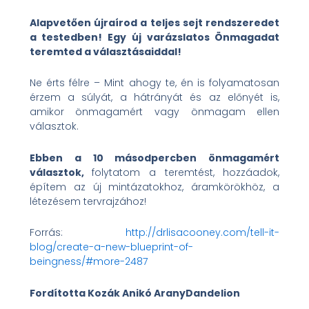
Alapvetően újraírod a teljes sejt rendszeredet
a testedben! Egy új varázslatos Önmagadat
teremted a választásaiddal!
Ne érts félre – Mint ahogy te, én is folyamatosan
érzem a súlyát, a hátrányát és az előnyét is,
amikor önmagamért vagy önmagam ellen
választok.
Ebben a 10 másodpercben önmagamért
választok,
folytatom a teremtést, hozzáadok,
építem az új mintázatokhoz, áramkörökhöz, a
létezésem tervrajzához!
Forrás:
http://drlisacooney.com/tell-it-
blog/create-a-new-blueprint-of-
beingness/#more-2487
Fordította Kozák Anikó AranyDandelion