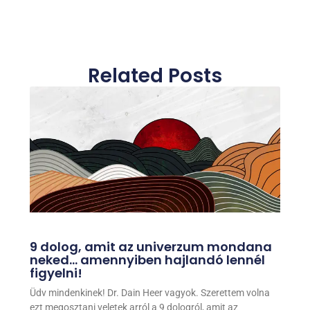
Related Posts
9 dolog, amit az univerzum mondana
neked… amennyiben hajlandó lennél
figyelni!
Üdv mindenkinek! Dr. Dain Heer vagyok. Szerettem volna
ezt megosztani veletek arról a 9 dologról, amit az