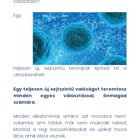
választasz?
Egy
teljesen új, sejtszintű tervrajzát építed fel a
Létezésednek!
Egy teljesen új sejtszintű valóságot teremtesz
minden egyes választással, önmagad
számára.
Minden alkalommal, amikor azt mondod ‘nem’
valamire, ami többé már nem működik neked,
kitörlöd a régi kacsolódásokat és újakat hozol
létre, amik előre visznek.