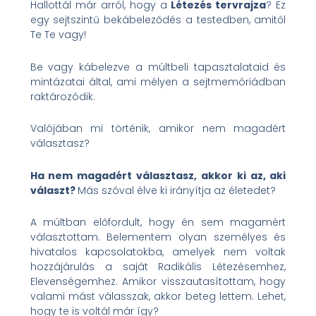
Hallottál már arról, hogy a
Létezés tervrajza
? Ez
egy sejtszintű bekábeleződés a testedben, amitől
Te Te vagy!
Be vagy kábelezve a múltbeli tapasztalataid és
mintázatai által, ami mélyen a sejtmemóriádban
raktározódik.
Valójában mi történik, amikor nem magadért
választasz?
Ha nem magadért választasz, akkor ki az, aki
választ?
Más szóval élve ki irányítja az életedet?
A múltban előfordult, hogy én sem magamért
választottam. Belementem olyan személyes és
hivatalos kapcsolatokba, amelyek nem voltak
hozzájárulás a saját Radikális Létezésemhez,
Elevenségemhez. Amikor visszautasítottam, hogy
valami mást válasszak, akkor beteg lettem. Lehet,
hogy te is voltál már így?