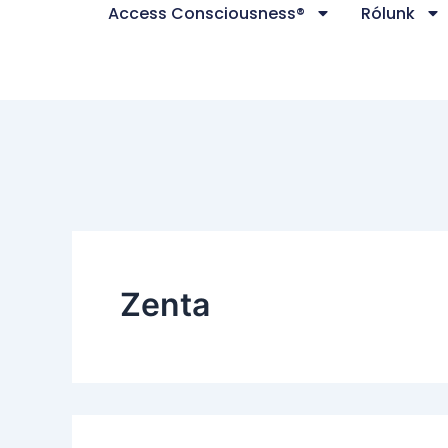
Search
Access Consciousness®
Rólunk
Skip
for:
to
content
Zenta