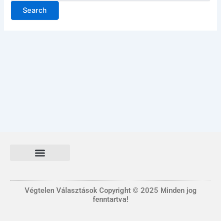
Általános Szerződési és Felhasználási feltételek
FONTOS INFORMÁCIÓ
Adatvédelmi tájékoztató nyilatkozat
Végtelen Választások Copyright © 2025 Minden jog
fenntartva!