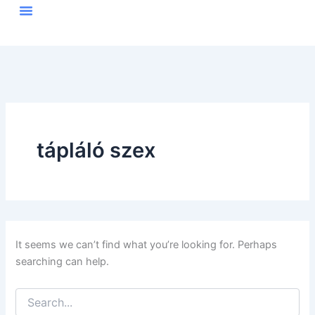
Search
Skip
for:
to
content
tápláló szex
It seems we can’t find what you’re looking for. Perhaps
searching can help.