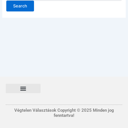
Általános Szerződési és Felhasználási feltételek
FONTOS INFORMÁCIÓ
Adatvédelmi tájékoztató nyilatkozat
Végtelen Választások Copyright © 2025 Minden jog
fenntartva!