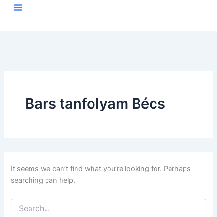
Search
Skip
for:
to
content
Bars tanfolyam Bécs
It seems we can’t find what you’re looking for. Perhaps
searching can help.