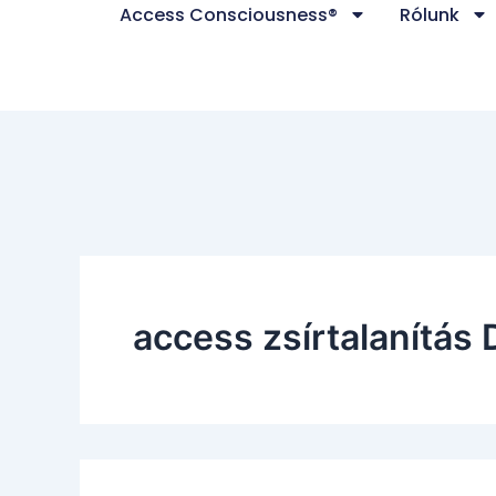
Search
Access Consciousness®
Rólunk
Skip
for:
to
content
access zsírtalanítás