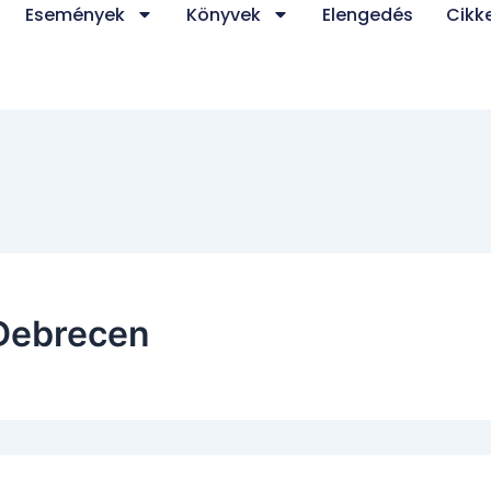
Események
Könyvek
Elengedés
Cikk
 Debrecen