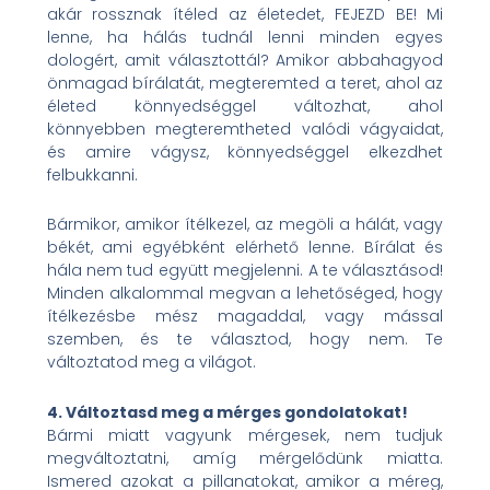
akár rossznak ítéled az életedet, FEJEZD BE! Mi
lenne, ha hálás tudnál lenni minden egyes
dologért, amit választottál? Amikor abbahagyod
önmagad bírálatát, megteremted a teret, ahol az
életed könnyedséggel változhat, ahol
könnyebben megteremtheted valódi vágyaidat,
és amire vágysz, könnyedséggel elkezdhet
felbukkanni.
Bármikor, amikor ítélkezel, az megöli a hálát, vagy
békét, ami egyébként elérhető lenne. Bírálat és
hála nem tud együtt megjelenni. A te választásod!
Minden alkalommal megvan a lehetőséged, hogy
ítélkezésbe mész magaddal, vagy mással
szemben, és te választod, hogy nem. Te
változtatod meg a világot.
4. Változtasd meg a mérges gondolatokat!
Bármi miatt vagyunk mérgesek, nem tudjuk
megváltoztatni, amíg mérgelődünk miatta.
Ismered azokat a pillanatokat, amikor a méreg,