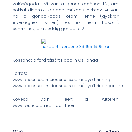
valóságodat. Mi van a gondolkodáson túl, ami
sokkal dinamikusabban működik neked? Mi van,
ha a gondolkodás öröm lenne (gyakran
éberségnek ismert), és ez nem hasonlít
semmihez, amit eddig gondoltál?
Köszönet a fordításért Habalin Csillának!
Forrás:
www.accessconsciousness.com/joyofthinking
www.accessconsciousness.com/joyofthinkingonline
Kövesd Dain Heert a Twitteren:
www.twitter.com/dr_dainheer
Előző
Következő