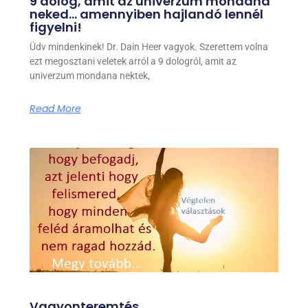
9 dolog, amit az univerzum mondana
neked… amennyiben hajlandó lennél
figyelni!
Üdv mindenkinek! Dr. Dain Heer vagyok. Szerettem volna
ezt megosztani veletek arról a 9 dologról, amit az
univerzum mondana nektek,
Read More
Vagyonteremtés