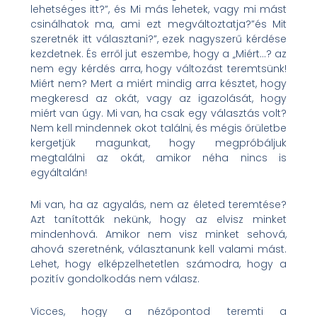
lehetséges itt?”, és Mi más lehetek, vagy mi mást
csinálhatok ma, ami ezt megváltoztatja?”és Mit
szeretnék itt választani?”, ezek nagyszerű kérdése
kezdetnek. És erről jut eszembe, hogy a „Miért…? az
nem egy kérdés arra, hogy változást teremtsünk!
Miért nem? Mert a miért mindig arra késztet, hogy
megkeresd az okát, vagy az igazolását, hogy
miért van úgy. Mi van, ha csak egy választás volt?
Nem kell mindennek okot találni, és mégis őrületbe
kergetjük magunkat, hogy megpróbáljuk
megtalálni az okát, amikor néha nincs is
egyáltalán!
Mi van, ha az agyalás, nem az életed teremtése?
Azt tanították nekünk, hogy az elvisz minket
mindenhová. Amikor nem visz minket sehová,
ahová szeretnénk, választanunk kell valami mást.
Lehet, hogy elképzelhetetlen számodra, hogy a
pozitív gondolkodás nem válasz.
Vicces, hogy a nézőpontod teremti a