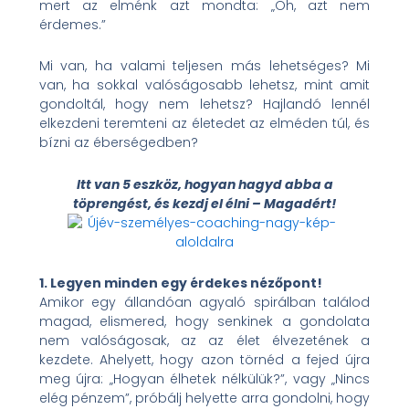
mert az elménk azt mondta: „Oh, azt nem
érdemes.”
Mi van, ha valami teljesen más lehetséges? Mi
van, ha sokkal valóságosabb lehetsz, mint amit
gondoltál, hogy nem lehetsz? Hajlandó lennél
elkezdeni teremteni az életedet az elméden túl, és
bízni az éberségedben?
Itt van 5 eszköz, hogyan hagyd abba a
töprengést, és kezdj el élni – Magadért!
1. Legyen minden egy érdekes nézőpont!
Amikor egy állandóan agyaló spirálban találod
magad, elismered, hogy senkinek a gondolata
nem valóságosak, az az élet élvezetének a
kezdete. Ahelyett, hogy azon törnéd a fejed újra
meg újra: „Hogyan élhetek nélkülük?”, vagy „Nincs
elég pénzem”, próbálj helyette arra gondolni, hogy