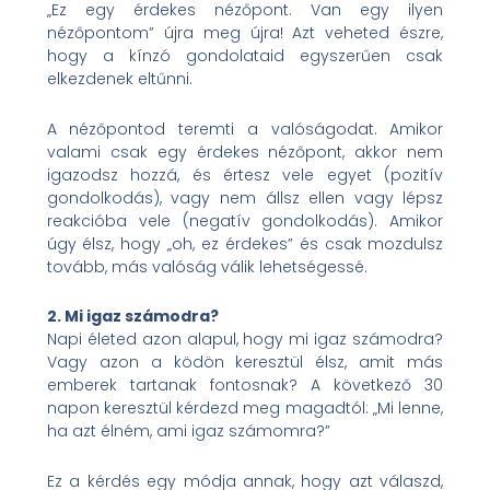
„Ez egy érdekes nézőpont. Van egy ilyen
nézőpontom” újra meg újra! Azt veheted észre,
hogy a kínzó gondolataid egyszerűen csak
elkezdenek eltűnni.
A nézőpontod teremti a valóságodat. Amikor
valami csak egy érdekes nézőpont, akkor nem
igazodsz hozzá, és értesz vele egyet (pozitív
gondolkodás), vagy nem állsz ellen vagy lépsz
reakcióba vele (negatív gondolkodás). Amikor
úgy élsz, hogy „oh, ez érdekes” és csak mozdulsz
tovább, más valóság válik lehetségessé.
2. Mi igaz számodra?
Napi életed azon alapul, hogy mi igaz számodra?
Vagy azon a ködön keresztül élsz, amit más
emberek tartanak fontosnak? A következő 30
napon keresztül kérdezd meg magadtól: „Mi lenne,
ha azt élném, ami igaz számomra?”
Ez a kérdés egy módja annak, hogy azt válaszd,