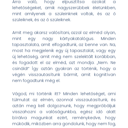
Arra való, hogy elpusztítsa azokat a
lehetőségeket, amik nagyszerűbbek életünkben,
mint amilyenek a szüleinknek voltak, és az ő
szüleiknek, és az ő szüleiknek.
Amit meg akarsz valósítani, azzal az elméd olyan,
mint egy nagy kártyakatalógus. Minden
tapasztalata, amit elfogadtunk, az benne van. Na,
most ha megjelenik egy új tapasztalat, vagy egy
új lehetőség, amit még nem szelektált korábban,
és fogadott el az elméd, azt mondja: „Nem. Ne
csináld!” Így aztán gyakran az történik, hogy a
végén visszautasítunk bármit, amit kognitívan
nem fogadtunk még el.
Vágod, mi történik itt? Minden lehetőséget, ami
túlmutat az elmén, azonnal visszautasítunk, és
aztán meg kell dolgoznunk, hogy megpróbáljuk
visszahozni a valóságunkba, egész idő alatt
bírálva magunkat ezért, reménykedve, hogy
működik, miközben arra gondolunk, hogy nem fog,