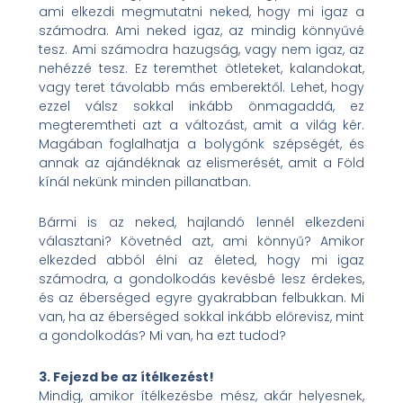
ami elkezdi megmutatni neked, hogy mi igaz a
számodra. Ami neked igaz, az mindig könnyűvé
tesz. Ami számodra hazugság, vagy nem igaz, az
nehézzé tesz. Ez teremthet ötleteket, kalandokat,
vagy teret távolabb más emberektől. Lehet, hogy
ezzel válsz sokkal inkább önmagaddá, ez
megteremtheti azt a változást, amit a világ kér.
Magában foglalhatja a bolygónk szépségét, és
annak az ajándéknak az elismerését, amit a Föld
kínál nekünk minden pillanatban.
Bármi is az neked, hajlandó lennél elkezdeni
választani? Követnéd azt, ami könnyű? Amikor
elkezded abból élni az életed, hogy mi igaz
számodra, a gondolkodás kevésbé lesz érdekes,
és az éberséged egyre gyakrabban felbukkan. Mi
van, ha az éberséged sokkal inkább előrevisz, mint
a gondolkodás? Mi van, ha ezt tudod?
3. Fejezd be az ítélkezést!
Mindig, amikor ítélkezésbe mész, akár helyesnek,