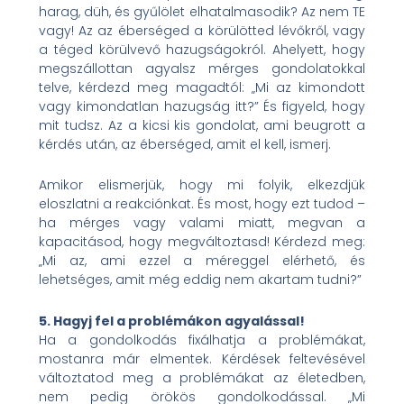
harag, düh, és gyűlölet elhatalmasodik? Az nem TE
vagy! Az az éberséged a körülötted lévőkről, vagy
a téged körülvevő hazugságokról. Ahelyett, hogy
megszállottan agyalsz mérges gondolatokkal
telve, kérdezd meg magadtól: „Mi az kimondott
vagy kimondatlan hazugság itt?” És figyeld, hogy
mit tudsz. Az a kicsi kis gondolat, ami beugrott a
kérdés után, az éberséged, amit el kell, ismerj.
Amikor elismerjük, hogy mi folyik, elkezdjük
eloszlatni a reakciónkat. És most, hogy ezt tudod –
ha mérges vagy valami miatt, megvan a
kapacitásod, hogy megváltoztasd! Kérdezd meg:
„Mi az, ami ezzel a méreggel elérhető, és
lehetséges, amit még eddig nem akartam tudni?”
5. Hagyj fel a problémákon agyalással!
Ha a gondolkodás fixálhatja a problémákat,
mostanra már elmentek. Kérdések feltevésével
változtatod meg a problémákat az életedben,
nem pedig örökös gondolkodással. „Mi