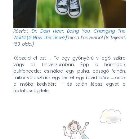
Részlet,
Dr. Dain Heer: Being You, Changing The
World (Is Now The Time?)
című könyvéből (8. fejezet,
163. oldal)
Képzeld el ezt … Te egy gyönyörű villogó szikra
vagy az Univerzumban. Épp a harmadik
bukfencedet csinálod egy puha, pezsgő felhőn,
mikor választasz egy testet egy rövid időre … csak
a móka kedvéért – és talán lépsz egyet a
tudatosság felé.