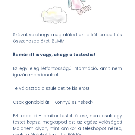
Szóval, valahogy megtalálod ezt a két embert és
összehozod őket. BUMM!
És már itt is vagy, ahogy a tested is!
Ez egy elég létfontosságú információ, amit nem
igazán mondanak el…
Te választod a szüleidet, te kis erős!
Csak gondold át … Könnyű ez neked?
Ezt kapd ki – amikor testet öltesz, nem csak egy
testet kapsz, megkapod ezt az egész valóságot!
Majdnem olyan, mint amikor a teleshopot nézed,
csak ez életeket árul, itt a Földön.