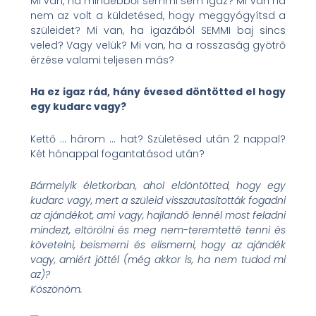
Mi van, ha mindebből semmi sem igaz? Mi van ha
nem az volt a küldetésed, hogy meggyógyítsd a
szüleidet? Mi van, ha igazából SEMMI baj sincs
veled? Vagy velük? Mi van, ha a rosszaság gyötrő
érzése valami teljesen más?
Ha ez igaz rád, hány évesed döntötted el hogy
egy kudarc vagy?
Kettő … három … hat? Születésed után 2 nappal?
Két hónappal fogantatásod után?
Bármelyik életkorban, ahol eldöntötted, hogy egy
kudarc vagy, mert a szüleid visszautasították fogadni
az ajándékot, ami vagy, hajlandó lennél most feladni
mindezt, eltörölni és meg nem-teremtetté tenni és
követelni, beismerni és elismerni, hogy az ajándék
vagy, amiért jöttél (még akkor is, ha nem tudod mi
az)?
Köszönöm.