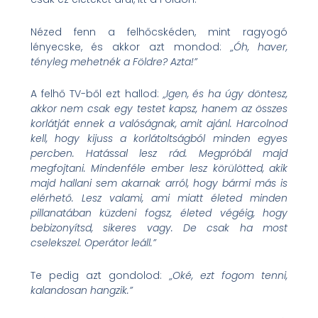
Nézed fenn a felhőcskéden, mint ragyogó
lényecske, és akkor azt mondod:
„Óh, haver,
tényleg mehetnék a Földre? Azta!”
A felhő TV-ből ezt hallod:
„Igen, és ha úgy döntesz,
akkor nem csak egy testet kapsz, hanem az összes
korlátját ennek a valóságnak, amit ajánl. Harcolnod
kell, hogy kijuss a korlátoltságból minden egyes
percben. Hatással lesz rád. Megpróbál majd
megfojtani. Mindenféle ember lesz körülötted, akik
majd hallani sem akarnak arról, hogy bármi más is
elérhető. Lesz valami, ami miatt életed minden
pillanatában küzdeni fogsz, életed végéig, hogy
bebizonyítsd, sikeres vagy. De csak ha most
cselekszel. Operátor leáll.”
Te pedig azt gondolod:
„Oké, ezt fogom tenni,
kalandosan hangzik.”