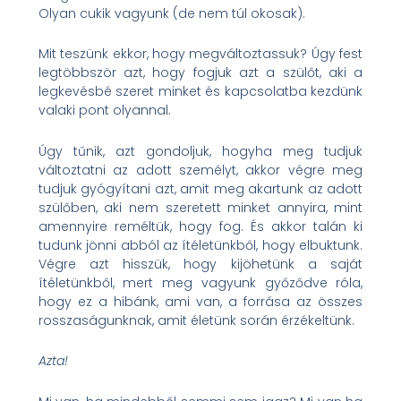
Olyan cukik vagyunk (de nem túl okosak).
Mit teszünk ekkor, hogy megváltoztassuk? Úgy fest
legtöbbször azt, hogy fogjuk azt a szülőt, aki a
legkevésbé szeret minket és kapcsolatba kezdünk
valaki pont olyannal.
Úgy tűnik, azt gondoljuk, hogyha meg tudjuk
változtatni az adott személyt, akkor végre meg
tudjuk gyógyítani azt, amit meg akartunk az adott
szülőben, aki nem szeretett minket annyira, mint
amennyire reméltük, hogy fog. És akkor talán ki
tudunk jönni abból az ítéletünkből, hogy elbuktunk.
Végre azt hisszük, hogy kijöhetünk a saját
ítéletünkből, mert meg vagyunk győződve róla,
hogy ez a hibánk, ami van, a forrása az összes
rosszaságunknak, amit életünk során érzékeltünk.
Azta!