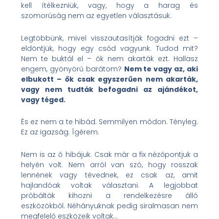
kell ítélkezniük, vagy, hogy a harag és
szomorúság nem az egyetlen választásuk.
Legtöbbünk, mivel visszautasítják fogadni ezt –
eldöntjük, hogy egy csőd vagyunk. Tudod mit?
Nem te buktál el – ők nem akarták ezt. Hallasz
engem, gyönyörű barátom?
Nem te vagy az, aki
elbukott – ők csak egyszerűen nem akarták,
vagy nem tudták befogadni az ajándékot,
vagy téged.
És ez nem a te hibád. Semmilyen módon. Tényleg.
Ez az igazság. Ígérem.
Nem is az ő hibájuk. Csak már a fix nézőpontjuk a
helyén volt. Nem arról van szó, hogy rosszak
lennének vagy tévednek, ez csak az, amit
hajlandóak voltak választani. A legjobbat
próbálták kihozni a rendelkezésre álló
eszközökből. Néhányuknak pedig siralmasan nem
megfelelő eszközeik voltak…