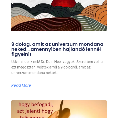
9 dolog, amit az univerzum mondana
neked… amennyiben hajlandó lennél
figyelni!
Üdv mindenkinek! Dr. Dain Heer vagyok. Szerettem volna
ezt megosztani veletek arról a 9 dologról, amit az
univerzum mondana nektek,
Read More