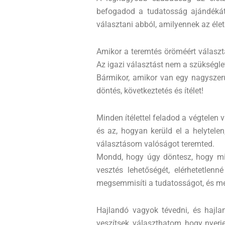
befogadod a tudatosság ajándékát.
választani abból, amilyennek az élet
Amikor a teremtés öröméért választa
Az igazi választást nem a szükséglet
Bármikor, amikor van egy nagyszer
döntés, következtetés és ítélet!
Minden ítélettel feladod a végtelen
és az, hogyan kerüld el a helytelen
választásom valóságot teremted.
Mondd, hogy úgy döntesz, hogy mind
vesztés lehetőségét, elérhetetlen
megsemmisíti a tudatosságot, és meg
Hajlandó vagyok tévedni, és hajl
veszítsek, választhatom, hogy nyerj