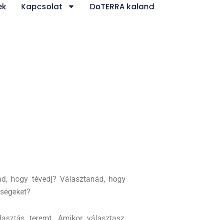
ek
Kapcsolat
DoTERRA kaland
ád, hogy tévedj? Választanád, hogy
őségeket?
asztás teremt. Amikor választasz,