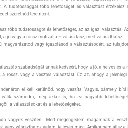
 A tudatossággal több lehetőséget és választást érzékelsz 
edet szeretnéd teremteni.
sz több tudatosságot és lehetőséget, az az igazi választás. Az
, a jó vagy a rossz motiválja – választasz, mert választhatsz.
ű magyarázatod vagy igazolásod a választásodért, az tulaj
 választás szabadságát annak kedvéért, hogy a jó, a helyes és a
, a rossz, vagy a vesztes választást. Ez az, ahogy a jelenleg
enáron el kell kerülnöd, hogy veszíts. Vagyis, bármely bírál
né válik számodra, még akkor is, ha ez nagyobb lehetőséget
öli a választásokat és a lehetőségeket.
andó vagyok veszíteni. Mert megengedem magamnak a veszté
ek, vagy választhatok valami teljesen mást. Amikor nem állsz 