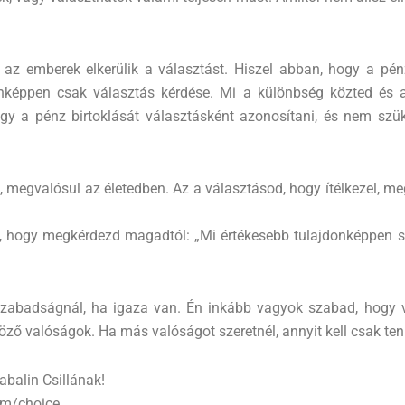
l az emberek elkerülik a választást. Hiszel abban, hogy a pé
képpen csak választás kérdése. Mi a különbség közted és a
gy a pénz birtoklását választásként azonosítani, és nem szük
 megvalósul az életedben. Az a választásod, hogy ítélkezel, m
oz, hogy megkérdezd magadtól: „Mi értékesebb tulajdonképpe
szabadságnál, ha igaza van. Én inkább vagyok szabad, hogy 
öző valóságok. Ha más valóságot szeretnél, annyit kell csak ten
abalin Csillának!
com/choice