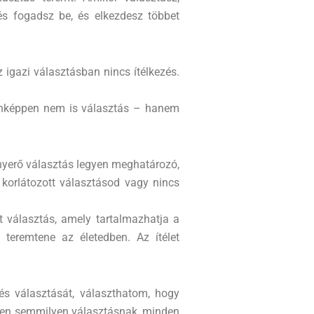
és fogadsz be, és elkezdesz többet
 igazi választásban nincs ítélkezés.
donképpen nem is választás – hanem
 nyerő választás legyen meghatározó,
i korlátozott választásod vagy nincs
t választás, amely tartalmazhatja a
 teremtene az életedben. Az ítélet
s választását, választhatom, hogy
ellen semmilyen választásnak, minden