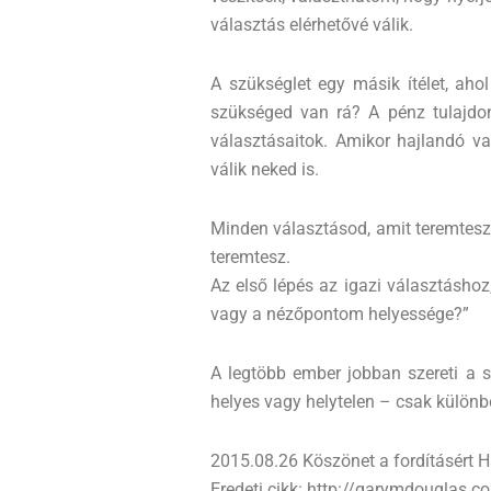
választás elérhetővé válik.
A szükséglet egy másik ítélet, aho
szükséged van rá? A pénz tulajdon
választásaitok. Amikor hajlandó va
válik neked is.
Minden választásod, amit teremtesz,
teremtesz.
Az első lépés az igazi választásh
vagy a nézőpontom helyessége?”
A legtöbb ember jobban szereti a 
helyes vagy helytelen – csak különb
2015.08.26 Köszönet a fordításért H
Eredeti cikk: http://garymdouglas.