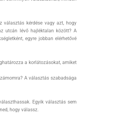
nz választás kérdése vagy azt, hogy
z utcán lévő hajléktalan között? A
ségletként, egyre jobban elérhetővé
eghatározza a korlátozásokat, amiket
n számomra? A választás szabadsága
választhassak. Egyik választás sem
ned, hogy válassz.