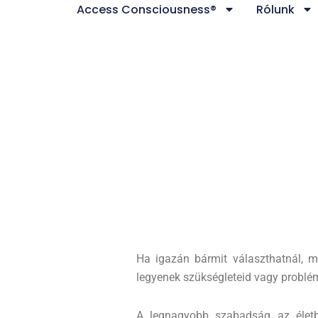
Access Consciousness®
Rólunk
Skip
to
content
Ha igazán bármit választhatnál, m
legyenek szükségleteid vagy problém
A legnagyobb szabadság az életbe