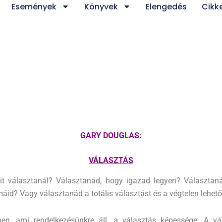
Események
Könyvek
Elengedés
Cikk
GARY DOUGLAS:
VÁLASZTÁS
it választanál? Választanád, hogy igazad legyen? Választan
áid? Vagy választanád a totális választást és a végtelen lehet
n, ami rendelkezésünkre áll, a választás képessége. A vál