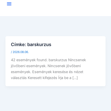
Skip
to
content
Címke:
barskurzus
/
2026.08.06.
42 események found. barskurzus Nincsenek
jövőbeni események. Nincsenek jövőbeni
események. Események keresése és nézet
választás Keresett kifejezés Írja be a […]