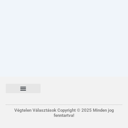
Általános Szerződési és Felhasználási feltételek
FONTOS INFORMÁCIÓ
Adatvédelmi tájékoztató nyilatkozat
Végtelen Választások Copyright © 2025 Minden jog
fenntartva!