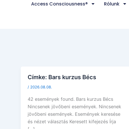
Access Consciousness®
Rólunk
Skip
to
content
Címke:
Bars kurzus Bécs
/
2026.08.08.
42 események found. Bars kurzus Bécs
Nincsenek jövőbeni események. Nincsenek
jövőbeni események. Események keresése
és nézet választás Keresett kifejezés Írja
[…]